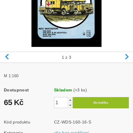
1
z 3
M 1:160
Dostupnost
Skladem
(>3 ks)
65 Kč
Kód produktu
CZ-WDS-160-16-S
Kategorie
vše bez rozdělení