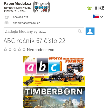
0 Kč
606 683 527
shop@papermodel.cz
ABC ročník 67 číslo 22
Neohodnoceno