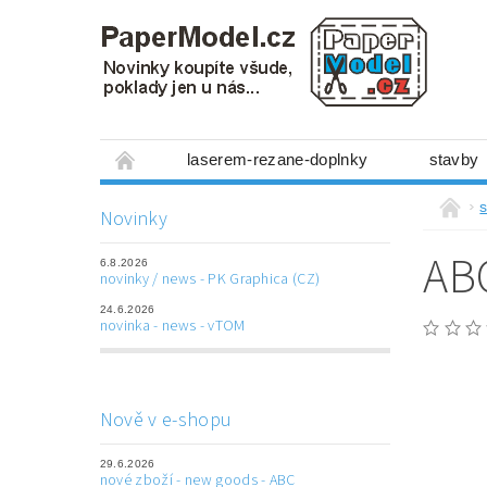
laserem-rezane-doplnky
stavby
miniboxy 1:300
figurky
mechanis
s
Novinky
prostorové obrázky
hry
ostatní
ABC
6.8.2026
laserem řezané doplňky
3D tištěné dop
novinky / news - PK Graphica (CZ)
24.6.2026
Napište nám
Obchodní podmínky
novinka - news - vTOM
Nově v e-shopu
29.6.2026
nové zboží - new goods - ABC