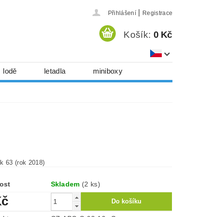
|
Přihlášení
Registrace
Košík:
0 Kč
lodě
letadla
miniboxy
házedla, foukadla
hy, časopisy...
 download
série
Kontakty
k 63 (rok 2018)
ost
Skladem
(2 ks)
Kč