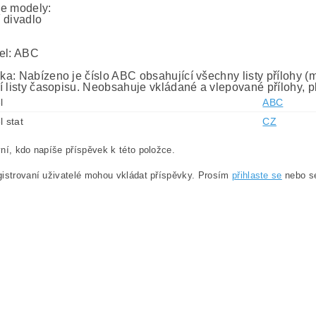
e modely:
 divadlo
el: ABC
a: Nabízeno je číslo ABC obsahující všechny listy přílohy (mo
í listy časopisu. Neobsahuje vkládané a vlepované přílohy, p
l
ABC
l stat
CZ
ní, kdo napíše příspěvek k této položce.
istrovaní uživatelé mohou vkládat příspěvky. Prosím
přihlaste se
nebo 