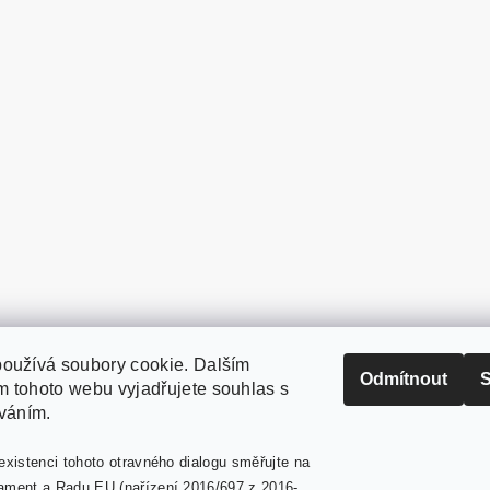
oužívá soubory cookie. Dalším
PaperModel.cz
Odmítnout
S
 tohoto webu vyjadřujete souhlas s
íváním.
existenci tohoto otravného dialogu směřujte na
ament a Radu EU (nařízení 2016/697 z 2016-