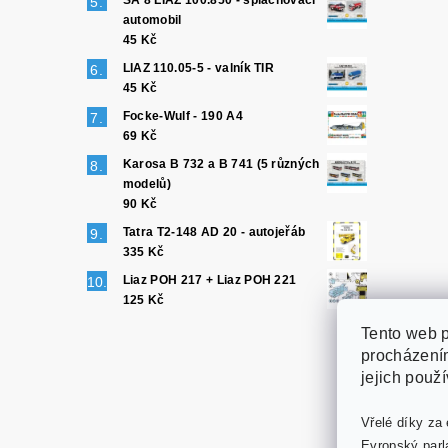
SA 8 LIAZ 100.850 - splachovací
automobil
45 Kč
LIAZ 110.05-5 - valník TIR
45 Kč
Focke-Wulf - 190 A4
69 Kč
Karosa B 732 a B 741 (5 různých
modelů)
90 Kč
Tatra T2-148 AD 20 - autojeřáb
335 Kč
Liaz POH 217 + Liaz POH 221
125 Kč
Tento web p
procházením
jejich použ
Vřelé díky za 
Evropský parl