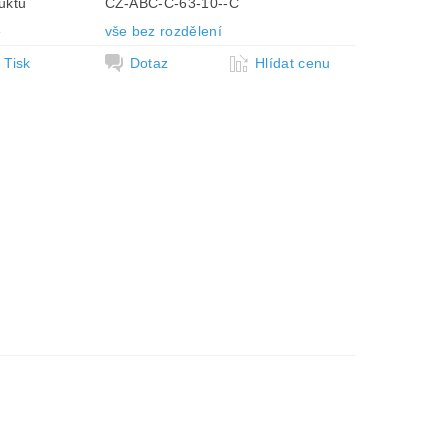
uktu
CZ-ABC-C-63-10--C
e
vše bez rozdělení
Tisk
Dotaz
Hlídat cenu