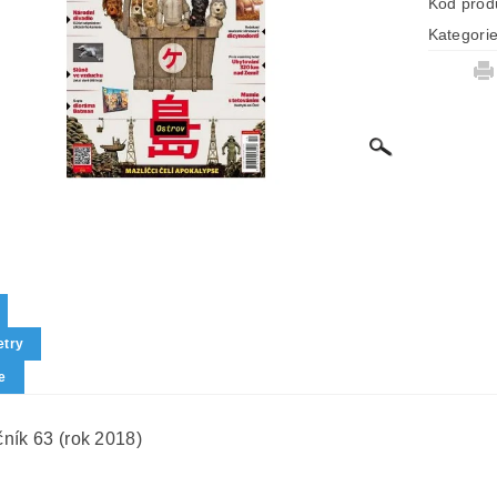
Kód prod
Kategori
try
e
ník 63 (rok 2018)