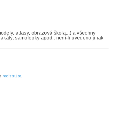
dely, atlasy, obrazová škola...) a všechny
lakáty, samolepky apod., není-li uvedeno jinak
se
registrujte
.