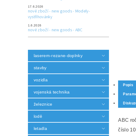
17.6.2026
nové zboží - new goods - Modely-
vystřihovánky
1.6.2026
nové zboží - new goods - ABC
laserem-rezane-doplnky
stavby
vozidla
Popis
vojenská technika
Parame
Diskuz
železnice
lodě
ABC roč
letadla
číslo 10