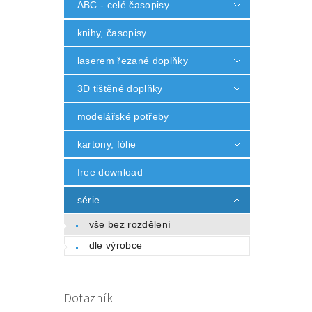
ABC - celé časopisy
knihy, časopisy...
laserem řezané doplňky
3D tištěné doplňky
modelářské potřeby
kartony, fólie
free download
série
vše bez rozdělení
dle výrobce
Dotazník