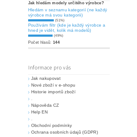
Jak hledám modely určitého výrobce?
Hledám v seznamu kategorií (ne každý
výrobce má svou kategorii)
(51%)
Používám filtr (kde je každý výrobce a
hned je vidět, kolik má modelů)
(49%)
Počet hlasů:
144
Informace pro vás
Jak nakupovat
Nové zboží v e-shopu
Historie importů zboží
.
Nápověda CZ
Help EN
.
Obchodní podmínky
Ochrana osobních údajů (GDPR)