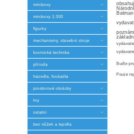
obsahuj
miniboxy
Národní
Batman
miniboxy 1:300
vydavat
figurky
poznámk
základn
mechanismy, stavební stroje
vydavate
vydavate
kosmická technika
Buďte prv
příroda
Pouze reg
házedla, foukadla
prostorové obrázky
hry
ostatní
bez nůžek a lepidla