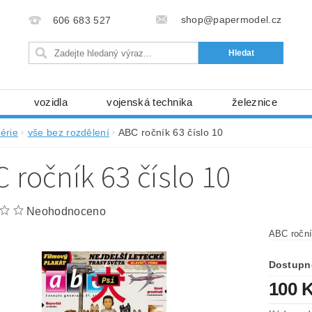
shop@papermodel.cz
606 683 527
vozidla
vojenská technika
železnice
my, stavební stroje
kosmická technika
příroda
érie
vše bez rozdělení
ABC ročník 63 číslo 10
bez nůžek a lepidla
ABC - celé časopisy
kni
 ročník 63 číslo 10
lňky
modelářské potřeby
kartony, fólie
free
Ochrana osobních údajů (GDPR)
Neohodnoceno
ABC roční
Dostupn
100 