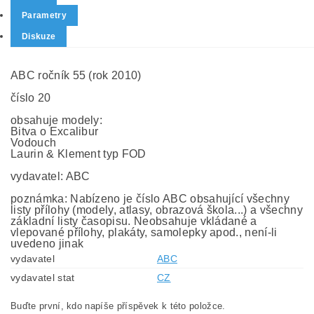
Parametry
Diskuze
ABC ročník 55 (rok 2010)
číslo 20
obsahuje modely:
Bitva o Excalibur
Vodouch
Laurin & Klement typ FOD
vydavatel: ABC
poznámka: Nabízeno je číslo ABC obsahující všechny
listy přílohy (modely, atlasy, obrazová škola...) a všechny
základní listy časopisu. Neobsahuje vkládané a
vlepované přílohy, plakáty, samolepky apod., není-li
uvedeno jinak
vydavatel
ABC
vydavatel stat
CZ
Buďte první, kdo napíše příspěvek k této položce.