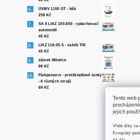
49 Kč
ÚVMV 1100 GT - bílá
259 Kč
SA 8 LIAZ 100.850 - splachovací
automobil
45 Kč
LIAZ 110.05-5 - valník TIR
45 Kč
zámek Milotice
99 Kč
Flakpanzers - protiletadlové tanky
- 6 různých strojů
69 Kč
Tento web p
procházením
jejich použ
Vřelé díky za 
Evropský parl