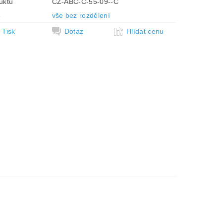
uktu
CZ-ABC-C-55-09--C
e
vše bez rozdělení
Tisk
Dotaz
Hlídat cenu