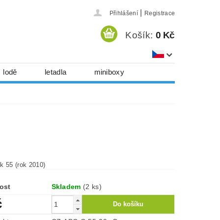
|
Přihlášení
Registrace
Košík:
0 Kč
lodě
letadla
miniboxy
házedla, foukadla
hy, časopisy...
 download
série
Kontakty
k 55 (rok 2010)
ost
Skladem
(2 ks)
č