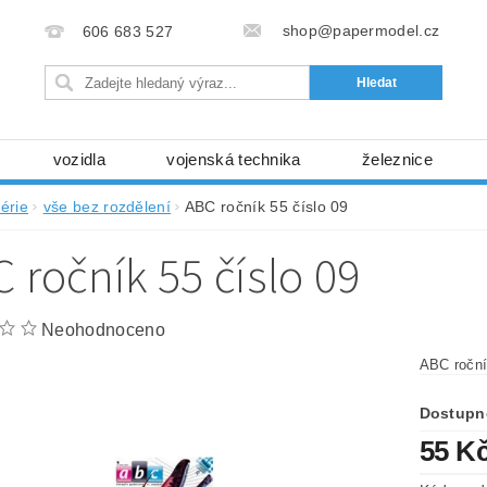
shop@papermodel.cz
606 683 527
vozidla
vojenská technika
železnice
my, stavební stroje
kosmická technika
příroda
érie
vše bez rozdělení
ABC ročník 55 číslo 09
bez nůžek a lepidla
ABC - celé časopisy
kni
 ročník 55 číslo 09
lňky
modelářské potřeby
kartony, fólie
free
Ochrana osobních údajů (GDPR)
Neohodnoceno
ABC roční
Dostupn
55 K