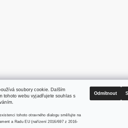
oužívá soubory cookie. Dalším
PaperModel.cz
Odmítnout
S
 tohoto webu vyjadřujete souhlas s
íváním.
existenci tohoto otravného dialogu směřujte na
ament a Radu EU (nařízení 2016/697 z 2016-