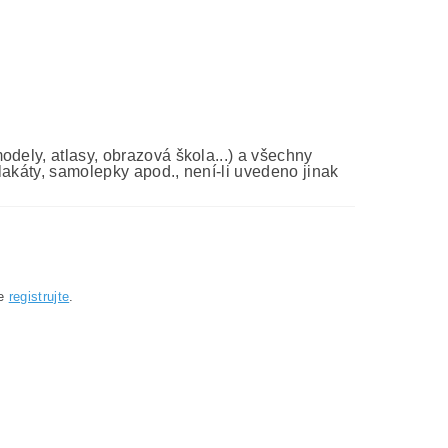
dely, atlasy, obrazová škola...) a všechny
lakáty, samolepky apod., není-li uvedeno jinak
se
registrujte
.