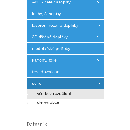
ABC - celé časopisy
knihy, časopisy...
laserem řezané doplňky
3D tištěné doplňky
modelářské potřeby
kartony, fólie
free download
série
vše bez rozdělení
dle výrobce
Dotazník