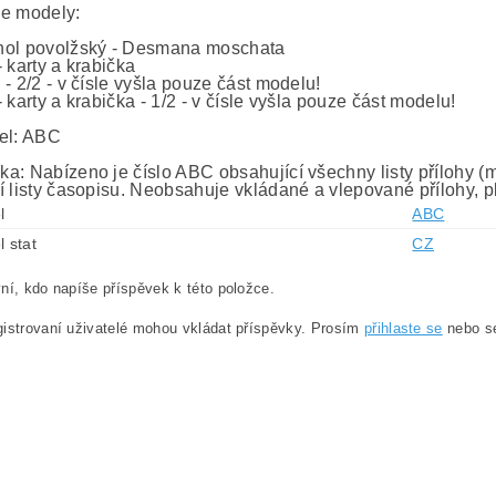
e modely:
ol povolžský - Desmana moschata
 karty a krabička
- 2/2 - v čísle vyšla pouze část modelu!
 karty a krabička - 1/2 - v čísle vyšla pouze část modelu!
el: ABC
a: Nabízeno je číslo ABC obsahující všechny listy přílohy (mo
í listy časopisu. Neobsahuje vkládané a vlepované přílohy, p
l
ABC
l stat
CZ
ní, kdo napíše příspěvek k této položce.
istrovaní uživatelé mohou vkládat příspěvky. Prosím
přihlaste se
nebo 