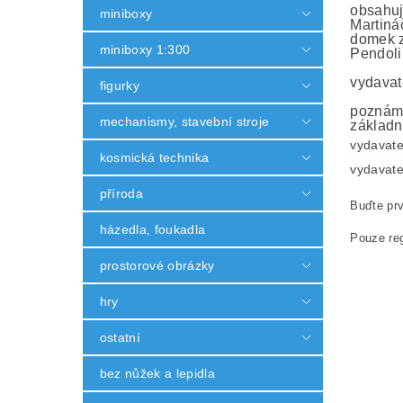
obsahuj
miniboxy
Martiná
domek 
miniboxy 1:300
Pendoli
vydavat
figurky
poznámk
mechanismy, stavební stroje
základn
vydavate
kosmická technika
vydavate
příroda
Buďte prv
házedla, foukadla
Pouze reg
prostorové obrázky
hry
ostatní
bez nůžek a lepidla