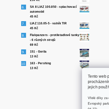
259 Kč
SA 8 LIAZ 100.850 - splachovací
automobil
45 Kč
LIAZ 110.05-5 - valník TIR
45 Kč
Flakpanzers - protiletadlové tanky
- 6 různých strojů
69 Kč
151 - Gorila
13 Kč
163 - Pershing
13 Kč
Tento web p
procházením
jejich použ
Vřelé díky za 
Evropský parl