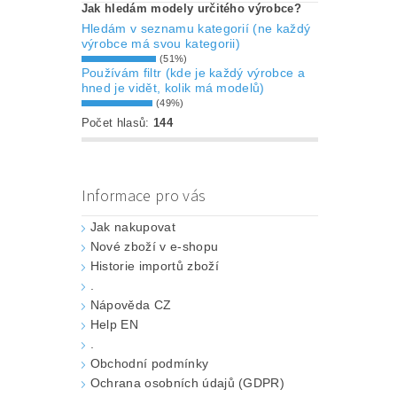
Jak hledám modely určitého výrobce?
Hledám v seznamu kategorií (ne každý
výrobce má svou kategorii)
(51%)
Používám filtr (kde je každý výrobce a
hned je vidět, kolik má modelů)
(49%)
Počet hlasů:
144
Informace pro vás
Jak nakupovat
Nové zboží v e-shopu
Historie importů zboží
.
Nápověda CZ
Help EN
.
Obchodní podmínky
Ochrana osobních údajů (GDPR)