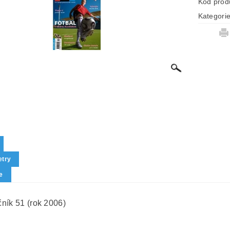
Kód prod
Kategori
try
e
ník 51 (rok 2006)