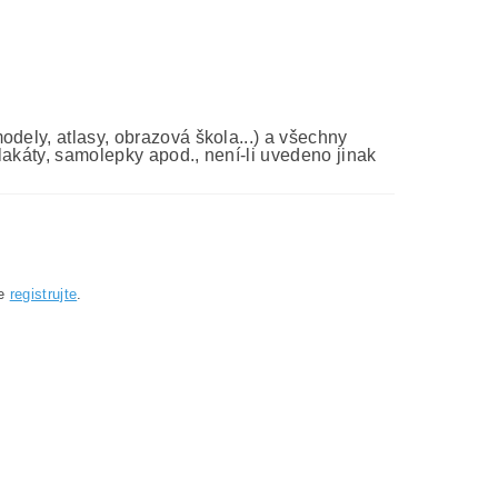
dely, atlasy, obrazová škola...) a všechny
lakáty, samolepky apod., není-li uvedeno jinak
se
registrujte
.