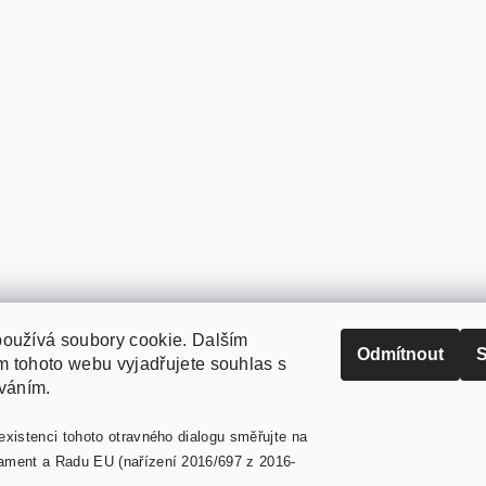
oužívá soubory cookie. Dalším
PaperModel.cz
Odmítnout
S
 tohoto webu vyjadřujete souhlas s
íváním.
existenci tohoto otravného dialogu směřujte na
ament a Radu EU (nařízení 2016/697 z 2016-