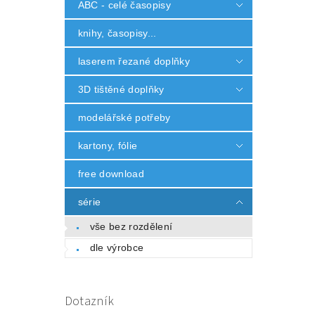
ABC - celé časopisy
knihy, časopisy...
laserem řezané doplňky
3D tištěné doplňky
modelářské potřeby
kartony, fólie
free download
série
vše bez rozdělení
dle výrobce
Dotazník