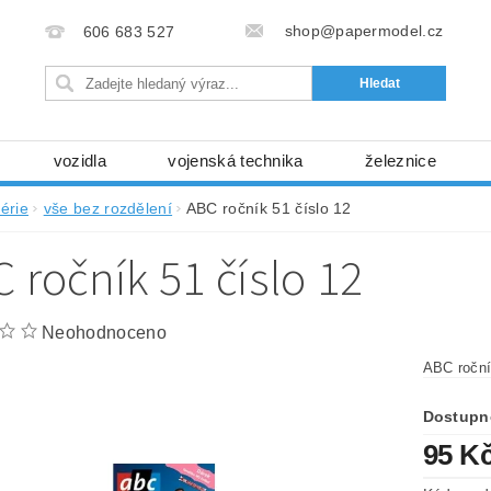
shop@papermodel.cz
606 683 527
vozidla
vojenská technika
železnice
my, stavební stroje
kosmická technika
příroda
érie
vše bez rozdělení
ABC ročník 51 číslo 12
bez nůžek a lepidla
ABC - celé časopisy
kni
 ročník 51 číslo 12
lňky
modelářské potřeby
kartony, fólie
free
Ochrana osobních údajů (GDPR)
Neohodnoceno
ABC roční
Dostupn
95 K