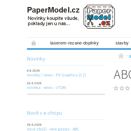
laserem-rezane-doplnky
stavby
miniboxy 1:300
figurky
mechanis
s
Novinky
prostorové obrázky
hry
ostatní
ABC
6.8.2026
laserem řezané doplňky
3D tištěné dop
novinky / news - PK Graphica (CZ)
24.6.2026
Napište nám
Obchodní podmínky
novinka - news - vTOM
Nově v e-shopu
29.6.2026
nové zboží - new goods - ABC