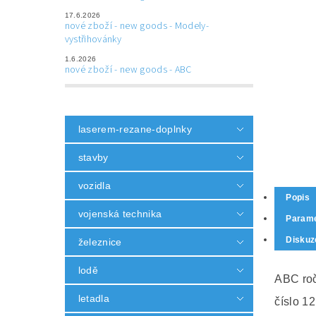
17.6.2026
nové zboží - new goods - Modely-
vystřihovánky
1.6.2026
nové zboží - new goods - ABC
laserem-rezane-doplnky
stavby
vozidla
Popis
vojenská technika
Parame
Diskuz
železnice
lodě
ABC roč
letadla
číslo 12