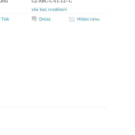
uktu
CZ-ABC-C-51-12--C
e
vše bez rozdělení
Tisk
Dotaz
Hlídat cenu