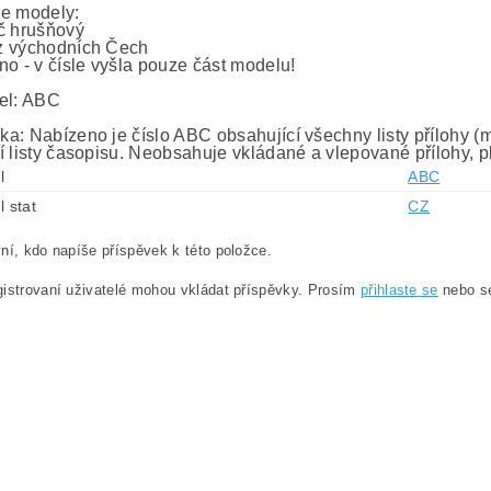
e modely:
č hrušňový
z východních Čech
no - v čísle vyšla pouze část modelu!
el: ABC
a: Nabízeno je číslo ABC obsahující všechny listy přílohy (mo
í listy časopisu. Neobsahuje vkládané a vlepované přílohy, p
l
ABC
l stat
CZ
ní, kdo napíše příspěvek k této položce.
istrovaní uživatelé mohou vkládat příspěvky. Prosím
přihlaste se
nebo 