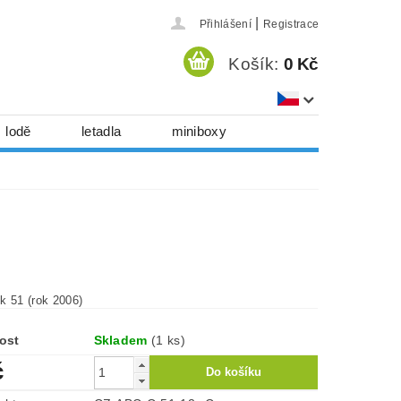
|
Přihlášení
Registrace
Košík:
0 Kč
lodě
letadla
miniboxy
házedla, foukadla
hy, časopisy...
 download
série
Kontakty
k 51 (rok 2006)
ost
Skladem
(1 ks)
č