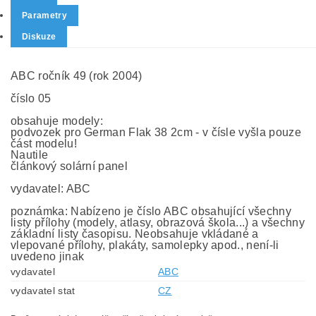
Parametry
Diskuze
ABC ročník 49 (rok 2004)
číslo 05
obsahuje modely:
podvozek pro German Flak 38 2cm - v čísle vyšla pouze
část modelu!
Nautile
článkový solární panel
vydavatel: ABC
poznámka: Nabízeno je číslo ABC obsahující všechny
listy přílohy (modely, atlasy, obrazová škola...) a všechny
základní listy časopisu. Neobsahuje vkládané a
vlepované přílohy, plakáty, samolepky apod., není-li
uvedeno jinak
vydavatel
ABC
vydavatel stat
CZ