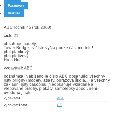
Parametry
Diskuze
ABC ročník 45 (rok 2000)
číslo 21
obsahuje modely:
Tower Bridge - v čísle vyšla pouze část modelu!
plot plaňkový
plot pletivový
Hula Hua
vydavatel: ABC
poznámka: Nabízeno je číslo ABC obsahující všechny
listy přílohy (modely, atlasy, obrazová škola...) a všechny
základní listy časopisu. Neobsahuje vkládané a
vlepované přílohy, plakáty, samolepky apod., není-li
uvedeno jinak
vydavatel
ABC
vydavatel stat
CZ