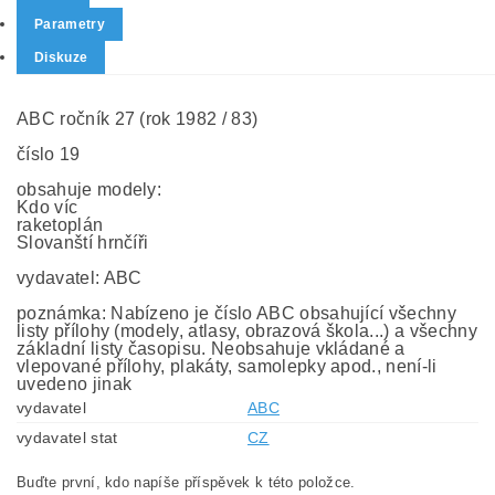
Parametry
Diskuze
ABC ročník 27 (rok 1982 / 83)
číslo 19
obsahuje modely:
Kdo víc
raketoplán
Slovanští hrnčíři
vydavatel: ABC
poznámka: Nabízeno je číslo ABC obsahující všechny
listy přílohy (modely, atlasy, obrazová škola...) a všechny
základní listy časopisu. Neobsahuje vkládané a
vlepované přílohy, plakáty, samolepky apod., není-li
uvedeno jinak
vydavatel
ABC
vydavatel stat
CZ
Buďte první, kdo napíše příspěvek k této položce.