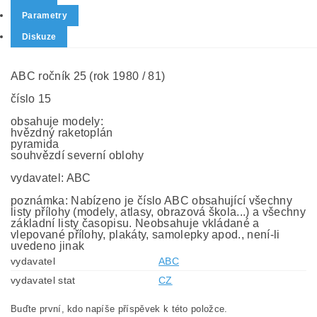
Parametry
Diskuze
ABC ročník 25 (rok 1980 / 81)
číslo 15
obsahuje modely:
hvězdný raketoplán
pyramida
souhvězdí severní oblohy
vydavatel: ABC
poznámka: Nabízeno je číslo ABC obsahující všechny
listy přílohy (modely, atlasy, obrazová škola...) a všechny
základní listy časopisu. Neobsahuje vkládané a
vlepované přílohy, plakáty, samolepky apod., není-li
uvedeno jinak
vydavatel
ABC
vydavatel stat
CZ
Buďte první, kdo napíše příspěvek k této položce.