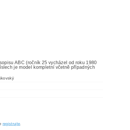
asopisu ABC (ročník 25 vycházel od roku 1980
íslech je model kompletní včetně případných
škovský
se
registrujte
.