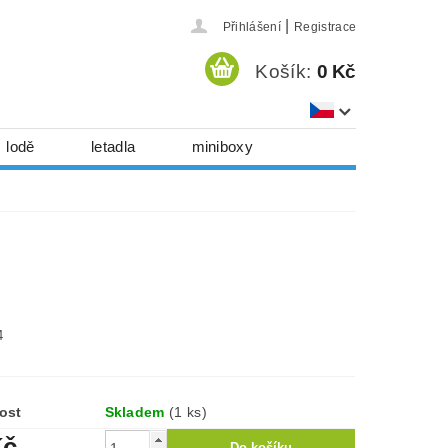
|
Přihlášení
Registrace
Košík:
0 Kč
lodě
letadla
miniboxy
házedla, foukadla
hy, časopisy...
 download
série
Kontakty
34
ost
Skladem
(1 ks)
Kč