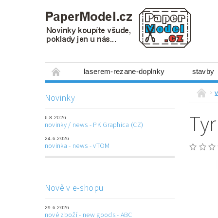
laserem-rezane-doplnky
stavby
miniboxy 1:300
figurky
mechanis
v
Novinky
prostorové obrázky
hry
ostatní
Tyr
6.8.2026
laserem řezané doplňky
3D tištěné dop
novinky / news - PK Graphica (CZ)
24.6.2026
Napište nám
Obchodní podmínky
novinka - news - vTOM
Nově v e-shopu
29.6.2026
nové zboží - new goods - ABC