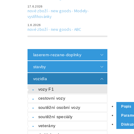
17.6.2026
nové zboží - new goods - Modely-
vystřihovánky
1.6.2026
nové zboží - new goods - ABC
laserem-rezane-doplnky
stavby
vozidla
vozy F1
cestovní vozy
Popis
soutěžní osobní vozy
Parame
soutěžní speciály
Diskuz
veterány