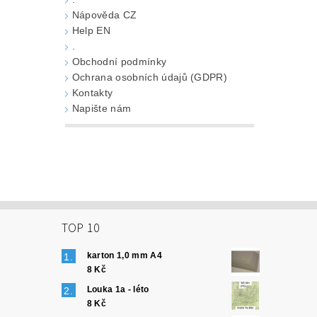
Nápověda CZ
Help EN
.
Obchodní podmínky
Ochrana osobních údajů (GDPR)
Kontakty
Napište nám
TOP 10
karton 1,0 mm A4
8 Kč
Louka 1a - léto
8 Kč