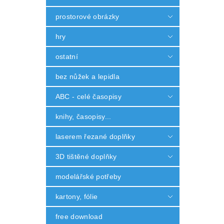
prostorové obrázky
hry
ostatní
bez nůžek a lepidla
ABC - celé časopisy
knihy, časopisy...
laserem řezané doplňky
3D tištěné doplňky
modelářské potřeby
kartony, fólie
free download