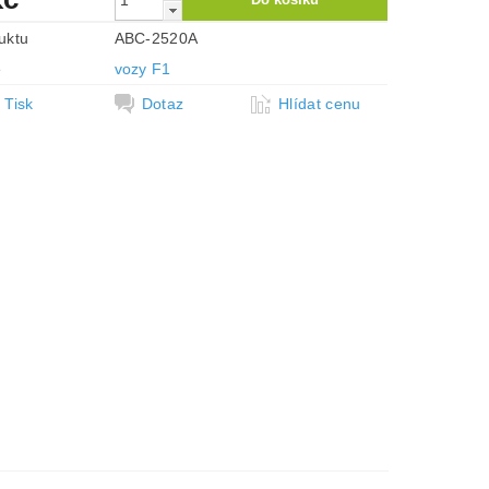
uktu
ABC-2520A
e
vozy F1
Tisk
Dotaz
Hlídat cenu