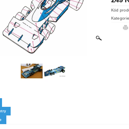
Kód prod
Kategori
try
e