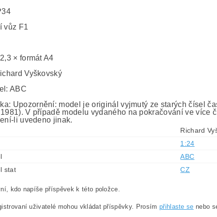
P34
í vůz F1
 2,3 × formát A4
Richard Vyškovský
el: ABC
a: Upozornění: model je originál vyjmutý ze starých čísel č
 1981). V případě modelu vydaného na pokračování ve více č
ení-li uvedeno jinak.
Richard Vy
1:24
l
ABC
l stat
CZ
ní, kdo napíše příspěvek k této položce.
istrovaní uživatelé mohou vkládat příspěvky. Prosím
přihlaste se
nebo 