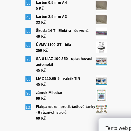
karton 0,5 mm A4
5 Kč
karton 2,5 mm A3
33 Kč
Škoda 14 T - Elektra - červená
49 Kč
ÚVMV 1100 GT - bílá
259 Kč
SA 8 LIAZ 100.850 - splachovací
automobil
45 Kč
LIAZ 110.05-5 - valník TIR
45 Kč
zámek Milotice
99 Kč
Flakpanzers - protiletadlové tanky
- 6 různých strojů
69 Kč
Tento web p