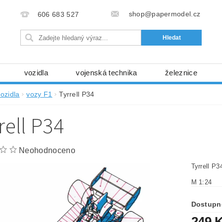
shop@papermodel.cz
606 683 527
vozidla
vojenská technika
železnice
my, stavební stroje
kosmická technika
příroda
ozidla
vozy F1
Tyrrell P34
bez nůžek a lepidla
ABC - celé časopisy
kni
rell P34
lňky
modelářské potřeby
kartony, fólie
free
Ochrana osobních údajů (GDPR)
Neohodnoceno
Tyrrell P
M 1:24
Dostupn
249 