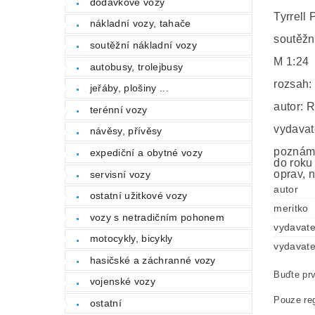
dodávkové vozy
Tyrrell 
nákladní vozy, tahače
soutěžn
soutěžní nákladní vozy
M 1:24
autobusy, trolejbusy
rozsah:
jeřáby, plošiny ...
autor: 
terénní vozy
vydavat
návěsy, přívěsy
poznámk
expediční a obytné vozy
do roku
oprav, n
servisní vozy
autor
ostatní užitkové vozy
meritko
vozy s netradičním pohonem
vydavate
motocykly, bicykly
vydavate
hasičské a záchranné vozy
Buďte prv
vojenské vozy
Pouze reg
ostatní