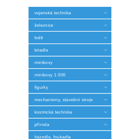
vojenská technika
železnice
lodě
letadla
miniboxy
miniboxy 1:300
figurky
mechanismy, stavební stroje
kosmická technika
příroda
házedla, foukadla