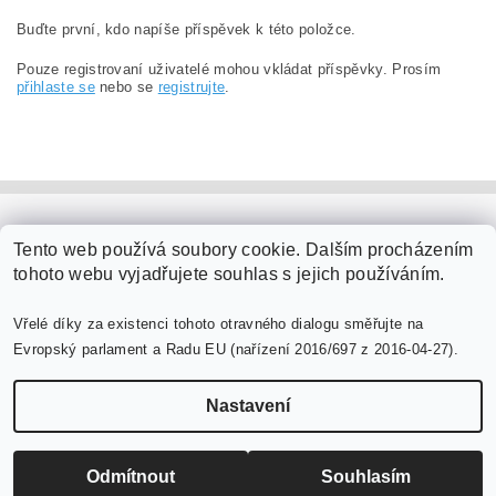
Buďte první, kdo napíše příspěvek k této položce.
Pouze registrovaní uživatelé mohou vkládat příspěvky. Prosím
přihlaste se
nebo se
registrujte
.
PaperModel.cz
Tento web používá soubory cookie. Dalším procházením
tohoto webu vyjadřujete souhlas s jejich používáním.
Vřelé díky za existenci tohoto otravného dialogu směřujte na
Evropský parlament a Radu EU (nařízení 2016/697 z 2016-04-27).
Nastavení
Upravit nastavení cookies
2026 ©
PaperModel.cz
, všechna práva vyhrazena
Vytvořil Shoptet
Odmítnout
Souhlasím