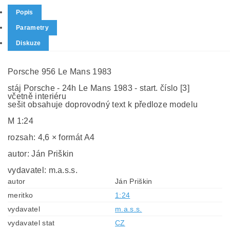
Popis
Parametry
Diskuze
Porsche 956 Le Mans 1983
stáj Porsche - 24h Le Mans 1983 - start. číslo [3]
včetně interiéru
sešit obsahuje doprovodný text k předloze modelu
M 1:24
rozsah: 4,6 × formát A4
autor: Ján Priškin
vydavatel: m.a.s.s.
autor
Ján Priškin
meritko
1:24
vydavatel
m.a.s.s.
vydavatel stat
CZ