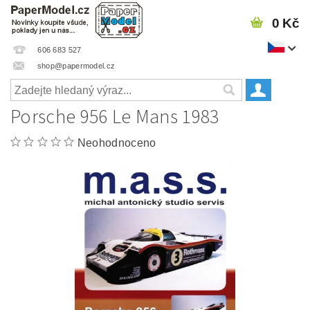
0 Kč
606 683 527
shop@papermodel.cz
Porsche 956 Le Mans 1983
Neohodnoceno