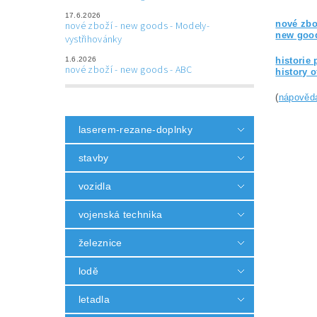
17.6.2026
nové zbo
nové zboží - new goods - Modely-
new good
vystřihovánky
1.6.2026
historie 
nové zboží - new goods - ABC
history 
(
nápověd
laserem-rezane-doplnky
stavby
vozidla
vojenská technika
železnice
lodě
letadla