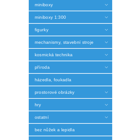
miniboxy
miniboxy 1:300
figurky
mechanismy, stavební stroje
kosmická technika
příroda
házedla, foukadla
prostorové obrázky
hry
ostatní
bez nůžek a lepidla