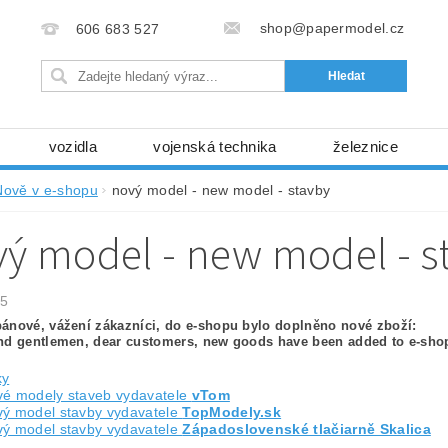
shop@papermodel.cz
606 683 527
vozidla
vojenská technika
železnice
my, stavební stroje
kosmická technika
příroda
Nově v e-shopu
nový model - new model - stavby
bez nůžek a lepidla
ABC - celé časopisy
kni
ý model - new model - s
lňky
modelářské potřeby
kartony, fólie
free
Ochrana osobních údajů (GDPR)
25
ánové, vážení zákazníci, do e-shopu bylo doplněno nové zboží:
nd gentlemen, dear customers, new goods have been added to e-sho
ky
vé modely staveb vydavatele
vTom
vý model stavby vydavatele
TopModely.sk
vý model stavby vydavatele
Západoslovenské tlačiarně Skalica