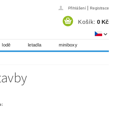
|
Přihlášení
Registrace
Košík:
0 Kč
lodě
letadla
miniboxy
házedla, foukadla
hy, časopisy...
tavby
 download
série
Kontakty
p: