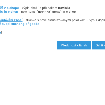
ží v e-shopu
- výpis zboží s příznakem
novinka
s in e-shop
- new items "
novinka
" (news) in e-shop
přidávání zboží
- stránka s nově aktualizovanými položkami - výpis dopln
of supplementing of goods
a
)
Předchozí článek
Další 