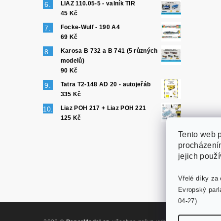
LIAZ 110.05-5 - valník TIR
45 Kč
Focke-Wulf - 190 A4
69 Kč
Karosa B 732 a B 741 (5 různých
modelů)
90 Kč
Tatra T2-148 AD 20 - autojeřáb
335 Kč
Liaz POH 217 + Liaz POH 221
125 Kč
Tento web p
procházením
jejich použ
Vřelé díky za 
Evropský parl
04-27).