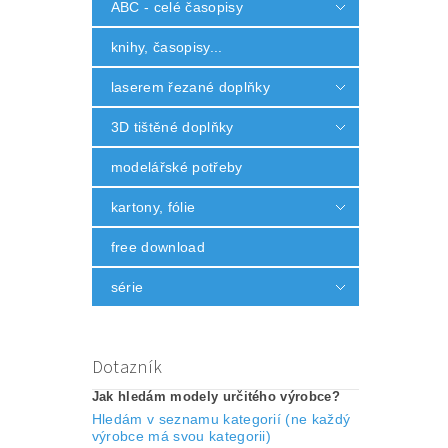
ABC - celé časopisy
knihy, časopisy...
laserem řezané doplňky
3D tištěné doplňky
modelářské potřeby
kartony, fólie
free download
série
Dotazník
Jak hledám modely určitého výrobce?
Hledám v seznamu kategorií (ne každý
výrobce má svou kategorii)