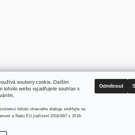
oužívá soubory cookie. Dalším
PaperModel.cz
Odmítnout
S
 tohoto webu vyjadřujete souhlas s
íváním.
existenci tohoto otravného dialogu směřujte na
ament a Radu EU (nařízení 2016/697 z 2016-