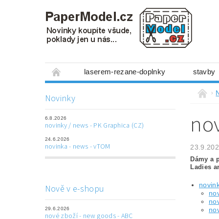
laserem-rezane-doplnky
stavby
miniboxy 1:300
figurky
mechanis
Novinky
prostorové obrázky
hry
ostatní
nov
6.8.2026
laserem řezané doplňky
3D tištěné dop
novinky / news - PK Graphica (CZ)
24.6.2026
Napište nám
Obchodní podmínky
novinka - news - vTOM
23.9.20
Dámy a p
Ladies a
novin
Nově v e-shopu
no
no
29.6.2026
no
nové zboží - new goods - ABC