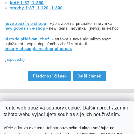
lodě 1:87, 1:350
stavby 1:87, 1:120, 1:300
nové zboží v e-shopu
- výpis zboží s příznakem
novinka
new goods in e-shop
- new items "
novinka
" (news) in e-shop
historie přidávání zboží
- stránka s nově aktualizovanými
položkami - výpis doplněného zboží s historií
history of supplementing of goods
(
nápověda
)
Předchozí článek
Další článek
PaperModel.cz
Tento web používá soubory cookie. Dalším procházením
tohoto webu vyjadřujete souhlas s jejich používáním.
Vřelé díky za existenci tohoto otravného dialogu směřujte na