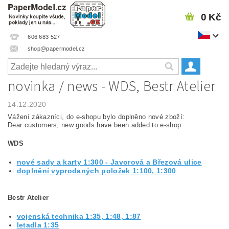
0 Kč
606 683 527
shop@papermodel.cz
novinka / news - WDS, Bestr Atelier
14.12.2020
Vážení zákazníci, do e-shopu bylo doplněno nové zboží:
Dear customers, new goods have been added to e-shop:
WDS
nové sady a karty 1:300 - Javorová a Březová ulice
doplnění vyprodaných položek 1:100, 1:300
Bestr Atelier
vojenská technika 1:35, 1:48, 1:87
letadla 1:35