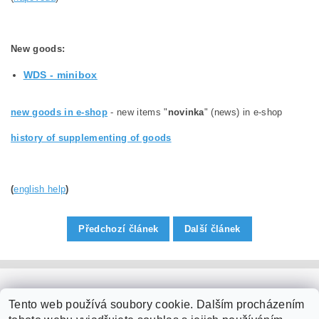
New goods
:
WDS - minibox
new goods in e-shop
- new items "
novinka
" (news) in e-shop
history of supplementing of goods
(
english
help
)
Předchozí článek
Další článek
PaperModel.cz
Tento web používá soubory cookie. Dalším procházením