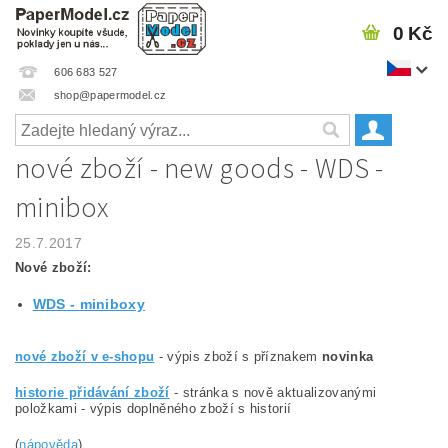
0 Kč
606 683 527
shop@papermodel.cz
nové zboží - new goods - WDS -
minibox
25.7.2017
Nové zboží:
WDS - miniboxy
nové zboží v e-shopu
- výpis zboží s příznakem
novinka
historie přidávání zboží
- stránka s nově aktualizovanými
položkami - výpis doplněného zboží s historií
(
nápověda
)