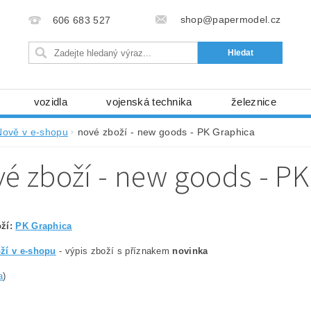
shop@papermodel.cz
606 683 527
vozidla
vojenská technika
železnice
my, stavební stroje
kosmická technika
příroda
Nově v e-shopu
nové zboží - new goods - PK Graphica
bez nůžek a lepidla
ABC - celé časopisy
kni
é zboží - new goods - PK
lňky
modelářské potřeby
kartony, fólie
free
Ochrana osobních údajů (GDPR)
oží:
PK Graphica
ží v e-shopu
- výpis zboží s příznakem
novinka
a
)