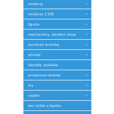
miniboxy
miniboxy 1:300
figurky
mechanismy, stavební stroje
kosmická technika
příroda
házedla, foukadla
prostorové obrázky
hry
ostatní
bez nůžek a lepidla