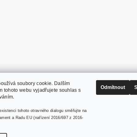
oužívá soubory cookie. Dalším
PaperModel.cz
Odmítnout
S
 tohoto webu vyjadřujete souhlas s
íváním.
existenci tohoto otravného dialogu směřujte na
ament a Radu EU (nařízení 2016/697 z 2016-