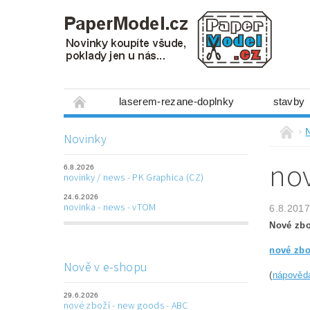
laserem-rezane-doplnky
stavby
miniboxy 1:300
figurky
mechanis
Novinky
prostorové obrázky
hry
ostatní
nov
6.8.2026
laserem řezané doplňky
3D tištěné dop
novinky / news - PK Graphica (CZ)
24.6.2026
Napište nám
Obchodní podmínky
novinka - news - vTOM
6.8.2017
Nové zb
nové zbo
Nově v e-shopu
(
nápověd
29.6.2026
nové zboží - new goods - ABC