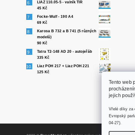
LIAZ 110.05-5 - valník TIR
45 Kč
Focke-Wulf - 190 A4
69 Kč
Karosa B 732 a B 741 (5 různých
modelů)
90 Kč
Tatra T2-148 AD 20 - autojeřáb
335 Kč
Liaz POH 217 + Liaz POH 221
125 Kč
Tento web p
procházením
jejich použ
Vřelé díky za 
Evropský parl
04-27).