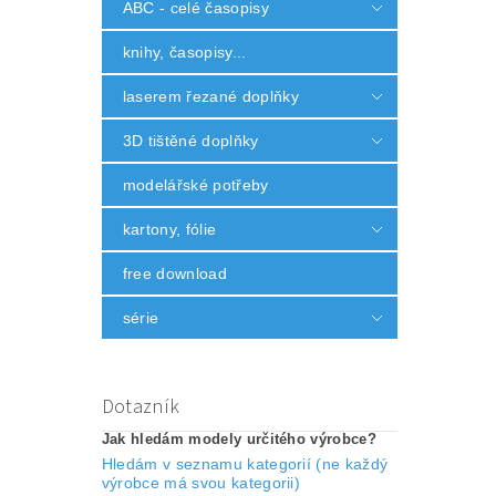
ABC - celé časopisy
knihy, časopisy...
laserem řezané doplňky
3D tištěné doplňky
modelářské potřeby
kartony, fólie
free download
série
Dotazník
Jak hledám modely určitého výrobce?
Hledám v seznamu kategorií (ne každý
výrobce má svou kategorii)