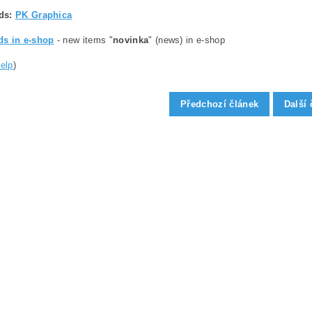
ds
:
PK Graphica
s in e-shop
- new items "
novinka
" (news) in e-shop
help
)
Předchozí článek
Další 