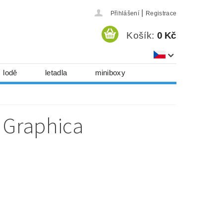
|
Přihlášení
Registrace
Košík:
0 Kč
lodě
letadla
miniboxy
házedla, foukadla
hy, časopisy...
 Graphica
 download
série
Kontakty