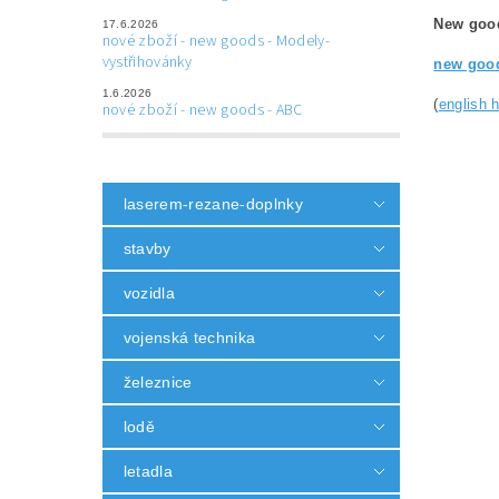
New goo
17.6.2026
nové zboží - new goods - Modely-
vystřihovánky
new good
1.6.2026
(
english 
nové zboží - new goods - ABC
laserem-rezane-doplnky
stavby
vozidla
vojenská technika
železnice
lodě
letadla