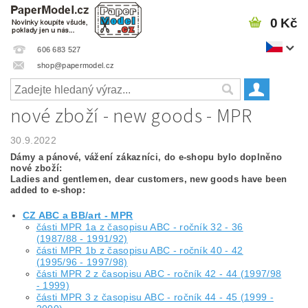
0 Kč
606 683 527
shop@papermodel.cz
nové zboží - new goods - MPR
30.9.2022
Dámy a pánové, vážení zákazníci, do e-shopu bylo doplněno
nové zboží:
Ladies and gentlemen, dear customers, new goods have been
added to e-shop:
CZ ABC a BB/art - MPR
části MPR 1a z časopisu ABC - ročník 32 - 36
(1987/88 - 1991/92)
části MPR 1b z časopisu ABC - ročník 40 - 42
(1995/96 - 1997/98)
části MPR 2 z časopisu ABC - ročník 42 - 44 (1997/98
- 1999)
části MPR 3 z časopisu ABC - ročník 44 - 45 (1999 -