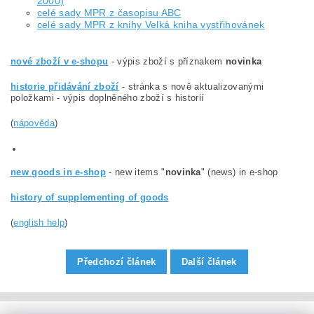
2000)
celé sady MPR z časopisu ABC
celé sady MPR z knihy Velká kniha vystřihovánek
nové zboží v e-shopu
- výpis zboží s příznakem
novinka
historie přidávání zboží
- stránka s nově aktualizovanými
položkami - výpis doplněného zboží s historií
(
nápověda
)
new goods in e-shop
- new items "
novinka
" (news) in e-shop
history of supplementing of goods
(
english help
)
Předchozí článek
Další článek