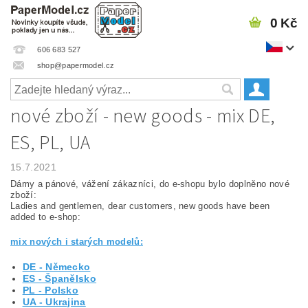
0 Kč
606 683 527
shop@papermodel.cz
nové zboží - new goods - mix DE,
ES, PL, UA
15.7.2021
Dámy a pánové, vážení zákazníci, do e-shopu bylo doplněno nové
zboží:
Ladies and gentlemen, dear customers, new goods have been
added to e-shop:
mix nových i starých modelů:
DE - Německo
ES - Španělsko
PL - Polsko
UA - Ukrajina