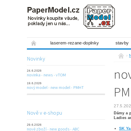
laserem-rezane-doplnky
stavby
miniboxy 1:300
figurky
mechanis
Novinky
prostorové obrázky
hry
ostatní
nov
24.6.2026
laserem řezané doplňky
3D tištěné dop
novinka - news - vTOM
19.6.2026
Napište nám
Obchodní podmínky
PM
nový model - new model - PMHT
27.5.20
Nově v e-shopu
Dámy a p
Ladies a
29.6.2026
SK Ya
nové zboží - new goods - ABC