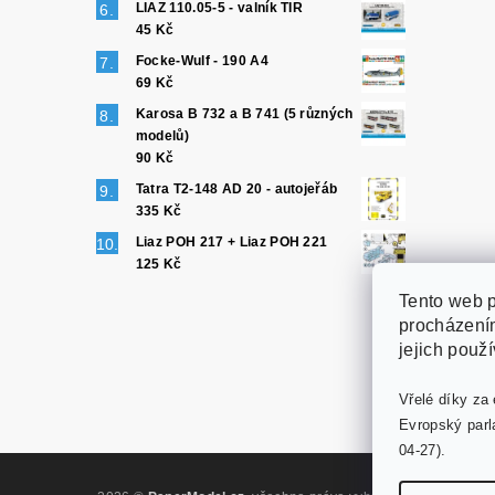
LIAZ 110.05-5 - valník TIR
45 Kč
Focke-Wulf - 190 A4
69 Kč
Karosa B 732 a B 741 (5 různých
modelů)
90 Kč
Tatra T2-148 AD 20 - autojeřáb
335 Kč
Liaz POH 217 + Liaz POH 221
125 Kč
Tento web p
procházením
jejich použ
Vřelé díky za 
Evropský parl
04-27).