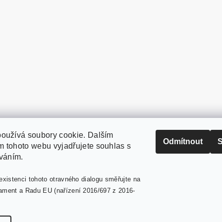
oužívá soubory cookie. Dalším
PaperModel.cz
Odmítnout
S
 tohoto webu vyjadřujete souhlas s
íváním.
existenci tohoto otravného dialogu směřujte na
ament a Radu EU (nařízení 2016/697 z 2016-