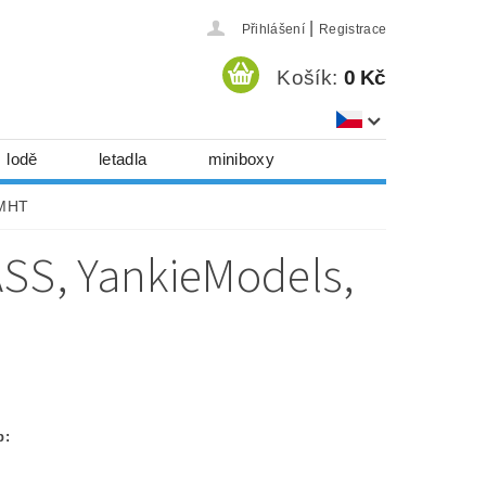
|
Přihlášení
Registrace
Košík:
0 Kč
lodě
letadla
miniboxy
házedla, foukadla
PMHT
hy, časopisy...
ASS, YankieModels,
 download
série
Kontakty
p: