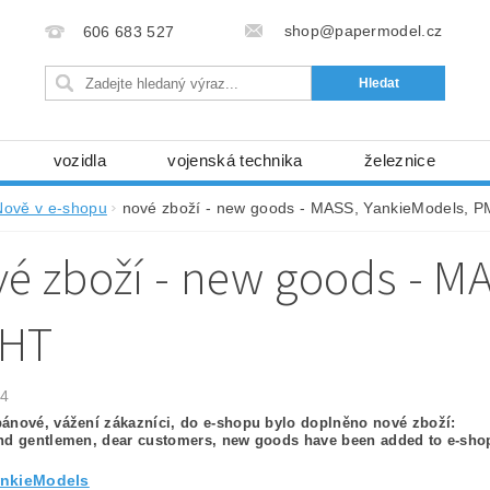
shop@papermodel.cz
606 683 527
vozidla
vojenská technika
železnice
my, stavební stroje
kosmická technika
příroda
Nově v e-shopu
nové zboží - new goods - MASS, YankieModels, 
bez nůžek a lepidla
ABC - celé časopisy
kni
é zboží - new goods - M
lňky
modelářské potřeby
kartony, fólie
free
Ochrana osobních údajů (GDPR)
HT
24
ánové, vážení zákazníci, do e-shopu bylo doplněno nové zboží:
nd gentlemen, dear customers, new goods have been added to e-sho
nkieModels