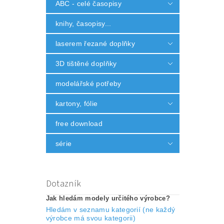
ABC - celé časopisy
knihy, časopisy...
laserem řezané doplňky
3D tištěné doplňky
modelářské potřeby
kartony, fólie
free download
série
Dotazník
Jak hledám modely určitého výrobce?
Hledám v seznamu kategorií (ne každý
výrobce má svou kategorii)