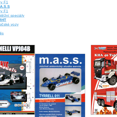
zy F1
A.S.S
zy F1
těžní speciály
MHT
sičské vozy
ěs