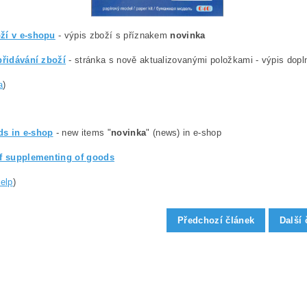
ží v e-shopu
- výpis zboží s příznakem
novinka
přidávání zboží
- stránka s nově aktualizovanými položkami - výpis dopln
a
)
s in e-shop
- new items "
novinka
" (news) in e-shop
of supplementing of goods
help
)
Předchozí článek
Další 