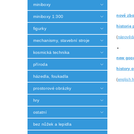
miniboxy
nové zbo
miniboxy 1:300
historie 
figurky
(
nápověd
mechanismy, stavební stroje
kosmická technika
new good
příroda
history 
házedla, foukadla
(
english 
prostorové obrázky
hry
ostatní
bez nůžek a lepidla