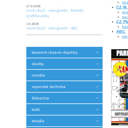
vo
17.6.2026
CZ M.
nové zboží - new goods - Modely-
vo
vystřihovánky
sou
CZ P
1.6.2026
ha
nové zboží - new goods - ABC
ABC
sm
laserem-rezane-doplnky
stavby
vozidla
vojenská technika
železnice
lodě
letadla