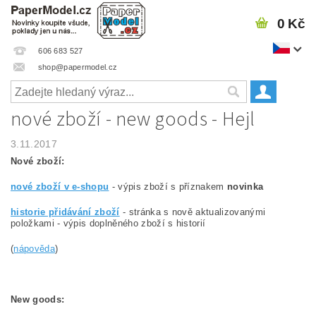
0 Kč
606 683 527
shop@papermodel.cz
nové zboží - new goods - Hejl
3.11.2017
Nové zboží:
nové zboží v e-shopu
- výpis zboží s příznakem
novinka
historie přidávání zboží
- stránka s nově aktualizovanými
položkami - výpis doplněného zboží s historií
(
nápověda
)
New goods
: