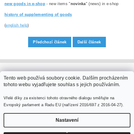
new goods in e-shop
- new items "
novinka
" (news) in e-shop
history of supplementing of goods
(
english help
)
Předchozí článek
Další článek
PaperModel.cz
Tento web používá soubory cookie. Dalším procházením
tohoto webu vyjadřujete souhlas s jejich používáním.
Vřelé díky za existenci tohoto otravného dialogu směřujte na
Evropský parlament a Radu EU (nařízení 2016/697 z 2016-04-27).
Nastavení
Upravit nastavení cookies
2026 ©
PaperModel.cz
, všechna práva vyhrazena
Vytvořil Shoptet