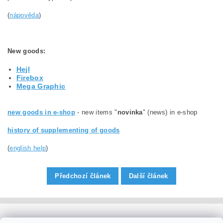
(
nápověda
)
New goods
:
Hejl
Firebox
Mega Graphic
new goods in e-shop
- new items "
novinka
" (news) in e-shop
history of supplementing of goods
(
english help
)
Předchozí článek
Další článek
PaperModel.cz