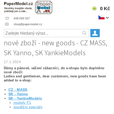
0 Kč
606 683 527
shop@papermodel.cz
nové zboží - new goods - CZ MASS,
SK Yanno, SK YankieModels
17.1.2024
Dámy a pánové, vážení zákazníci, do e-shopu bylo doplněno
nové zboží:
Ladies and gentlemen, dear customers, new goods have been
added to e-shop:
CZ - MASS
SK - Yanno
S
K - YankieModels
modely F1
soutěžní speciály