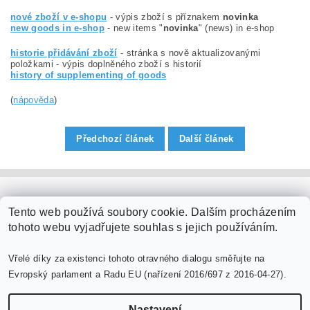
nové zboží v e-shopu
- výpis zboží s příznakem
novinka
new goods in e-shop
- new items "
novinka
" (news) in e-shop
historie přidávání zboží
- stránka s nově aktualizovanými
položkami - výpis doplněného zboží s historií
history of supplementing of goods
(
nápověda
)
Předchozí článek
Další článek
PaperModel.cz
Tento web používá soubory cookie. Dalším procházením
tohoto webu vyjadřujete souhlas s jejich používáním.
Vřelé díky za existenci tohoto otravného dialogu směřujte na
Evropský parlament a Radu EU (nařízení 2016/697 z 2016-04-27).
Nastavení