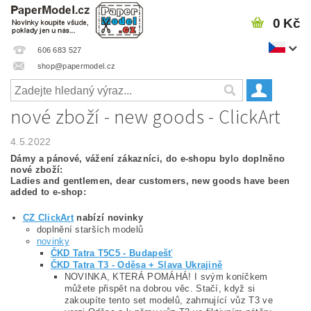
0 Kč
606 683 527
shop@papermodel.cz
nové zboží - new goods - ClickArt
4.5.2022
Dámy a pánové, vážení zákazníci, do e-shopu bylo doplněno
nové zboží:
Ladies and gentlemen, dear customers, new goods have been
added to e-shop:
CZ ClickArt
nabízí novinky
doplnění starších modelů
novinky
ČKD Tatra T5C5 - Budapešť
ČKD Tatra T3 - Oděsa + Slava Ukrajině
NOVINKA, KTERÁ POMÁHÁ! I svým koníčkem
můžete přispět na dobrou věc. Stačí, když si
zakoupíte tento set modelů, zahrnující vůz T3 ve