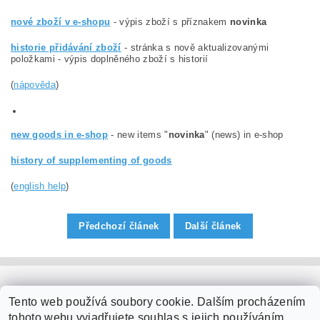
nové zboží v e-shopu
- výpis zboží s příznakem
novinka
historie přidávání zboží
- stránka s nově aktualizovanými
položkami - výpis doplněného zboží s historií
(
nápověda
)
new goods in e-shop
- new items "
novinka
" (news) in e-shop
history of supplementing of goods
(
english help
)
Předchozí článek
Další článek
PaperModel.cz
Tento web používá soubory cookie. Dalším procházením
tohoto webu vyjadřujete souhlas s jejich používáním.