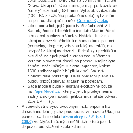
verzi Oděsa a k němu vůz T3 ve fiktivním nátěru
"Sláva Ukrajině". Obě tramvaje mají podvozek pro
"široký" rozchod (1524 mm). Výtěžek vydavatele
(100,- Kč z každého prodaného setu) byl zaslán
na pomoc Ukrajině na účet
Operace Kyseláč
.
Jde o partu lidí, jejíž jádro tvoří záchranář Vít
Samek, ředitel Liberálního institutu Martin Pánek
a hudební publicista Václav Hnátek. Ti již na
Ukrajinu dovezli několik tun humanitární pomoci
(potraviny, drogerie, zdravotnický materiál), do
bezpečí z Ukrajiny dovezli tři desítky uprchlíků a
aktuálně ve spolupráci s organizací A Women
Veteran Movement dodali na pomoc ukrajinským
ženám, znásilněným ruskými agresory, kolem
1500 antikoncepčních "pilulek po". Ve své
činnosti dále pokračují. Další operační plány se
budou přizpůsobovat aktuálním potřebám.
Sada modelů bude k dostání exkluzivně pouze
na
PaperModel.cz
, který z jejich prodeje nemá
žádný zisk (ba naopak, jelikož musí státu odvést
21% DPH :-( ).
V souvislosti s výše uvedeným malá připomínka
dalších modelů, jejichž prostřednictví můžete Ukrajině
pomoci: sada modelů
lokomotivy ř. 704 (ex T
238.0)
ve čtyřech různých měřítcích, které jsou k
dispozici pro stažení zcela zdarma.