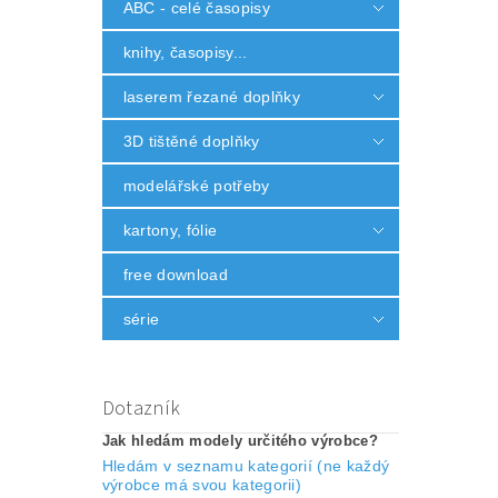
ABC - celé časopisy
knihy, časopisy...
laserem řezané doplňky
3D tištěné doplňky
modelářské potřeby
kartony, fólie
free download
série
Dotazník
Jak hledám modely určitého výrobce?
Hledám v seznamu kategorií (ne každý
výrobce má svou kategorii)