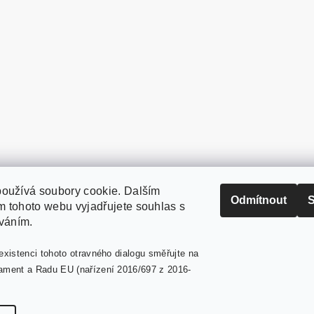
oužívá soubory cookie. Dalším
PaperModel.cz
Odmítnout
S
 tohoto webu vyjadřujete souhlas s
íváním.
existenci tohoto otravného dialogu směřujte na
ament a Radu EU (nařízení 2016/697 z 2016-