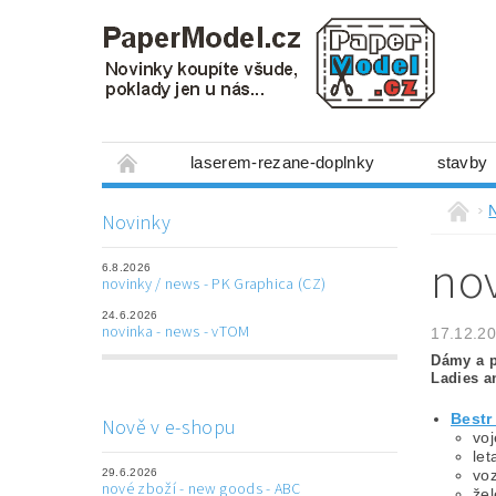
laserem-rezane-doplnky
stavby
miniboxy 1:300
figurky
mechanis
Novinky
prostorové obrázky
hry
ostatní
nov
6.8.2026
laserem řezané doplňky
3D tištěné dop
novinky / news - PK Graphica (CZ)
24.6.2026
Napište nám
Obchodní podmínky
novinka - news - vTOM
17.12.2
Dámy a p
Ladies a
Bestr 
Nově v e-shopu
voj
let
29.6.2026
voz
nové zboží - new goods - ABC
žel