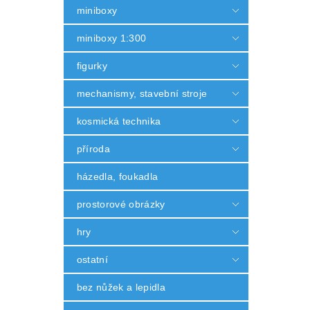
miniboxy
miniboxy 1:300
figurky
mechanismy, stavební stroje
kosmická technika
příroda
házedla, foukadla
prostorové obrázky
hry
ostatní
bez nůžek a lepidla