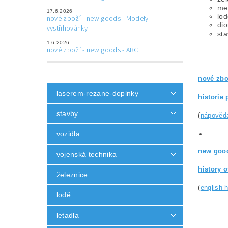
me
17.6.2026
lo
nové zboží - new goods - Modely-
di
vystřihovánky
st
1.6.2026
nové zboží - new goods - ABC
nové zbo
laserem-rezane-doplnky
historie 
stavby
(
nápověd
vozidla
new good
vojenská technika
history 
železnice
(
english 
lodě
letadla