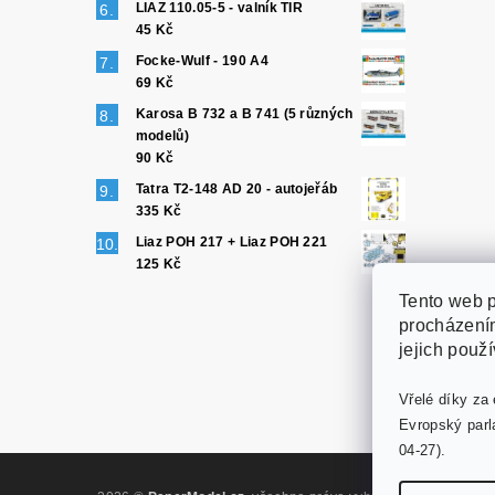
LIAZ 110.05-5 - valník TIR
45 Kč
Focke-Wulf - 190 A4
69 Kč
Karosa B 732 a B 741 (5 různých
modelů)
90 Kč
Tatra T2-148 AD 20 - autojeřáb
335 Kč
Liaz POH 217 + Liaz POH 221
125 Kč
Tento web p
procházením
jejich použ
Vřelé díky za 
Evropský parl
04-27).