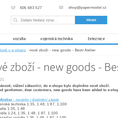
shop@papermodel.cz
606 683 527
vozidla
vojenská technika
železnice
my, stavební stroje
kosmická technika
příroda
Nově v e-shopu
nové zboží - new goods - Bestr Atelier
bez nůžek a lepidla
ABC - celé časopisy
kni
é zboží - new goods - Bes
lňky
modelářské potřeby
kartony, fólie
free
Ochrana osobních údajů (GDPR)
021
ánové, vážení zákazníci, do e-shopu bylo doplněno nové zboží:
nd gentlemen, dear customers, new goods have been added to e-sho
Atelier
- novinky i doplnění zásob
enská technika 1:35, 1:48, 1:87, 1:100
adla 1:35, 1:48
idla 1:24, 1:35, 1:48, 1:87, 1:100
ezniční vozidla 1:35, 1:48, 1:87, 1:100