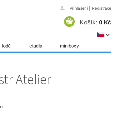
|
Přihlášení
Registrace
Košík:
0 Kč
lodě
letadla
miniboxy
házedla, foukadla
hy, časopisy...
tr Atelier
 download
série
Kontakty
p: