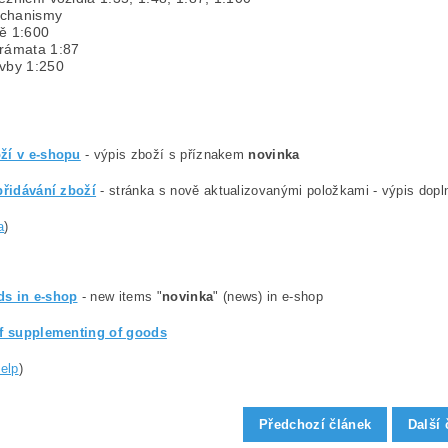
chanismy
dě 1:600
orámata 1:87
avby 1:250
ží v e-shopu
- výpis zboží s příznakem
novinka
přidávání zboží
- stránka s nově aktualizovanými položkami - výpis dopln
a
)
s in e-shop
- new items "
novinka
" (news) in e-shop
of supplementing of goods
help
)
Předchozí článek
Další 