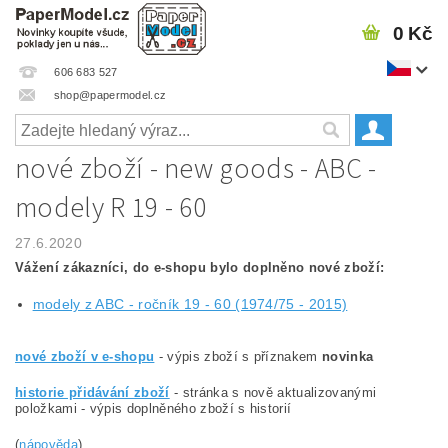
0 Kč
606 683 527
shop@papermodel.cz
nové zboží - new goods - ABC -
modely R 19 - 60
27.6.2020
Vážení zákazníci, do e-shopu bylo doplněno nové zboží:
modely z ABC - ročník 19 - 60 (1974/75 - 2015)
nové zboží v e-shopu
- výpis zboží s příznakem
novinka
historie přidávání zboží
- stránka s nově aktualizovanými
položkami - výpis doplněného zboží s historií
(
nápověda
)