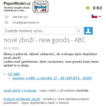
0 Kč
606 683 527
shop@papermodel.cz
nové zboží - new goods - ABC
16.9.2021
Dámy a pánové, vážení zákazníci, do e-shopu bylo doplněno
nové zboží:
Ladies and gentlemen, dear customers, new goods have been
added to e-shop:
CZ ABC
modely z ABC z ročníků 17 - 65 (1972/73 - 2020)
nové zboží v e-shopu
- výpis zboží s příznakem
novinka
historie přidávání zboží
- stránka s nově aktualizovanými
položkami - výpis doplněného zboží s historií