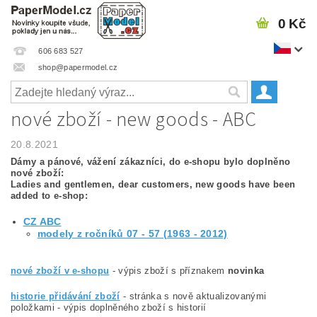
0 Kč
606 683 527
shop@papermodel.cz
nové zboží - new goods - ABC
20.8.2021
Dámy a pánové, vážení zákazníci, do e-shopu bylo doplněno
nové zboží:
Ladies and gentlemen, dear customers, new goods have been
added to e-shop:
CZ ABC
modely z ročníků 07 - 57 (1963 - 2012)
nové zboží v e-shopu
- výpis zboží s příznakem
novinka
historie přidávání zboží
- stránka s nově aktualizovanými
položkami - výpis doplněného zboží s historií