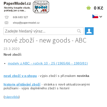
0 Kč
606 683 527
shop@papermodel.cz
nové zboží - new goods - ABC
23.3.2020
Nové zboží:
modely z ABC - ročník 10 - 25 (1965/66 - 1980/81)
nové zboží v e-shopu
- výpis zboží s příznakem
novinka
historie přidávání zboží
- stránka s nově aktualizovanými
položkami - výpis doplněného zboží s historií
(
nápověda
)