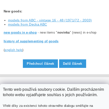
New goods
:
models from ABC - vintage 16 - 48 (1971/72 - 2003)
models from Decka ABC
new goods in e-shop
- new items "
novinka
" (news) in e-shop
history of supplementing of goods
(
english help
)
Předchozí článek
Další článek
PaperModel.cz
Tento web používá soubory cookie. Dalším procházením
tohoto webu vyjadřujete souhlas s jejich používáním.
Vřelé díky za existenci tohoto otravného dialogu směřujte na