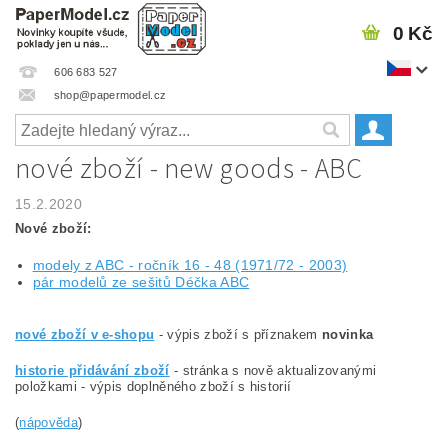
0 Kč
606 683 527
shop@papermodel.cz
nové zboží - new goods - ABC
15.2.2020
Nové zboží:
modely z ABC - ročník 16 - 48 (1971/72 - 2003)
pár modelů ze sešitů Déčka ABC
nové zboží v e-shopu
- výpis zboží s příznakem
novinka
historie přidávání zboží
- stránka s nově aktualizovanými
položkami - výpis doplněného zboží s historií
(
nápověda
)