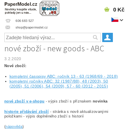
0 Kč
606 683 527
shop@papermodel.cz
nové zboží - new goods - ABC
3.2.2020
Nové zboží:
kompletní časopisy ABC: ročník 13 - 63 (1968/69 - 2018)
kompletní ročníky ABC: 32 (1987/88), 48 (2003), 50
(2005), 51 (2006), 54 (2009), 57 - 60 (2012 - 2015)
nové zboží v e-shopu
- výpis zboží s příznakem
novinka
historie přidávání zboží
- stránka s nově aktualizovanými
položkami - výpis doplněného zboží s historií
(
nápověda
)