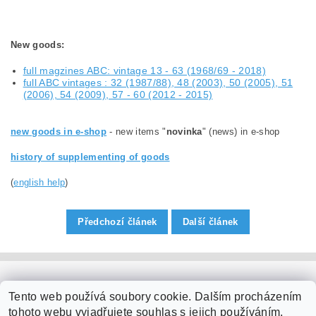
New goods
:
full magzines ABC: vintage 13 - 63 (1968/69 - 2018)
full ABC vintages : 32 (1987/88), 48 (2003), 50 (2005), 51
(2006), 54 (2009), 57 - 60 (2012 - 2015)
new goods in e-shop
- new items "
novinka
" (news) in e-shop
history of supplementing of goods
(
english help
)
Předchozí článek
Další článek
PaperModel.cz
Tento web používá soubory cookie. Dalším procházením
tohoto webu vyjadřujete souhlas s jejich používáním.