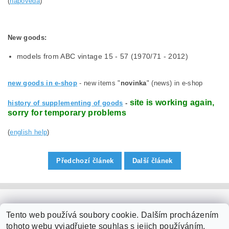
(
nápověda
)
New goods
:
models from ABC vintage 15 - 57 (1970/71 - 2012)
new goods in e-shop
- new items "
novinka
" (news) in e-shop
site is working again,
history of supplementing of goods
-
sorry for temporary problems
(
english help
)
Předchozí článek
Další článek
PaperModel.cz
Tento web používá soubory cookie. Dalším procházením
tohoto webu vyjadřujete souhlas s jejich používáním.