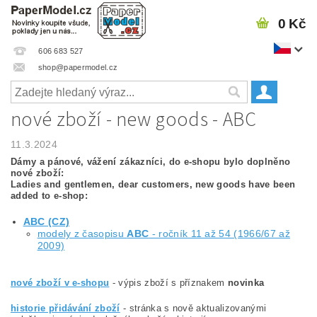
0 Kč
606 683 527
shop@papermodel.cz
nové zboží - new goods - ABC
11.3.2024
Dámy a pánové, vážení zákazníci, do e-shopu bylo doplněno
nové zboží:
Ladies and gentlemen, dear customers, new goods have been
added to e-shop:
ABC (CZ)
modely z časopisu
ABC
- ročník 11 až 54 (1966/67 až
2009)
nové zboží v e-shopu
- výpis zboží s příznakem
novinka
historie přidávání zboží
- stránka s nově aktualizovanými