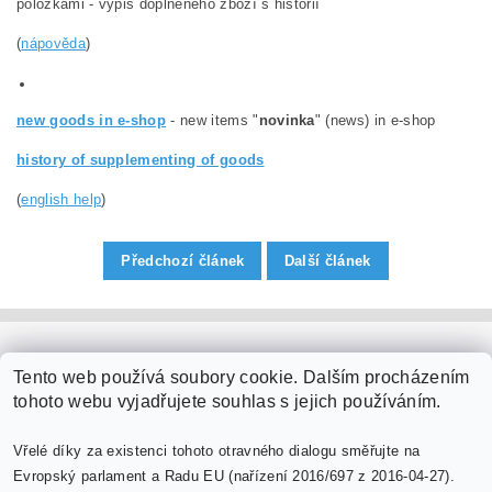
položkami - výpis doplněného zboží s historií
(
nápověda
)
new goods in e-shop
- new items "
novinka
" (news) in e-shop
history of supplementing of goods
(
english help
)
Předchozí článek
Další článek
PaperModel.cz
Tento web používá soubory cookie. Dalším procházením
tohoto webu vyjadřujete souhlas s jejich používáním.
Vřelé díky za existenci tohoto otravného dialogu směřujte na
Evropský parlament a Radu EU (nařízení 2016/697 z 2016-04-27).