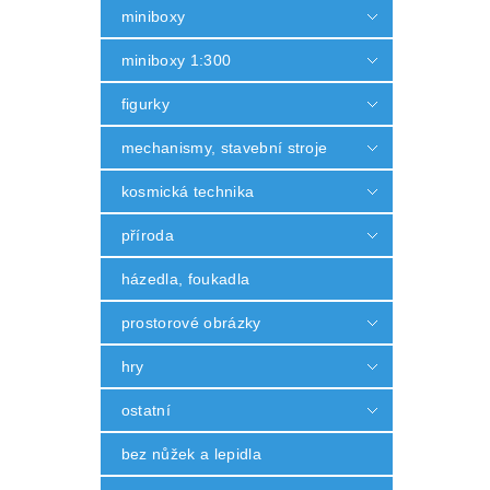
miniboxy
miniboxy 1:300
figurky
mechanismy, stavební stroje
kosmická technika
příroda
házedla, foukadla
prostorové obrázky
hry
ostatní
bez nůžek a lepidla