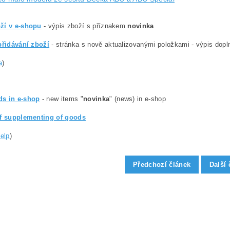
ží v e-shopu
- výpis zboží s příznakem
novinka
přidávání zboží
- stránka s nově aktualizovanými položkami - výpis dopln
a
)
s in e-shop
- new items "
novinka
" (news) in e-shop
of supplementing of goods
help
)
Předchozí článek
Další 