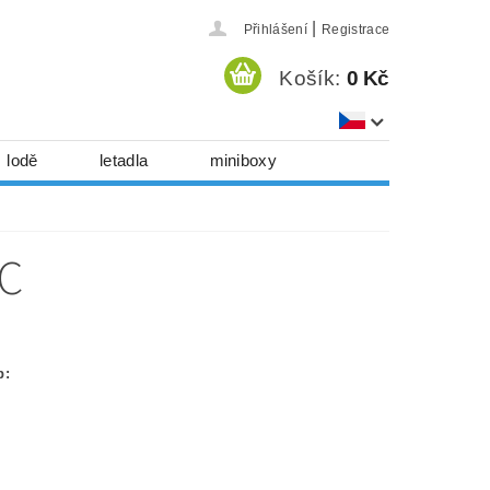
|
Přihlášení
Registrace
Košík:
0 Kč
lodě
letadla
miniboxy
házedla, foukadla
hy, časopisy...
BC
 download
série
Kontakty
p: