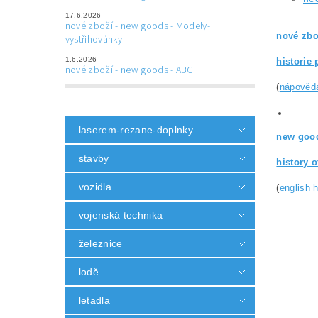
17.6.2026
nové zboží - new goods - Modely-
nové zbo
vystřihovánky
1.6.2026
historie 
nové zboží - new goods - ABC
(
nápověd
laserem-rezane-doplnky
new good
stavby
history 
vozidla
(
english 
vojenská technika
železnice
lodě
letadla