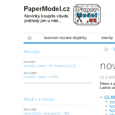
laserem-rezane-doplnky
stavby
miniboxy 1:300
figurky
mechanis
Novinky
prostorové obrázky
hry
ostatní
nov
6.8.2026
laserem řezané doplňky
3D tištěné dop
novinky / news - PK Graphica (CZ)
24.6.2026
Napište nám
Obchodní podmínky
novinka - news - vTOM
12.9.20
Dámy a p
Ladies a
CZ A
Nově v e-shopu
mod
kom
29.6.2026
kom
nové zboží - new goods - ABC
ně