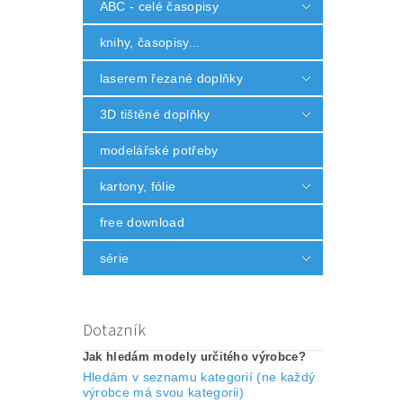
ABC - celé časopisy
knihy, časopisy...
laserem řezané doplňky
3D tištěné doplňky
modelářské potřeby
kartony, fólie
free download
série
Dotazník
Jak hledám modely určitého výrobce?
Hledám v seznamu kategorií (ne každý
výrobce má svou kategorii)