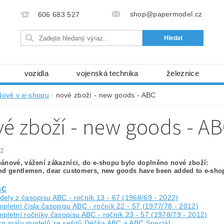
shop@papermodel.cz
606 683 527
vozidla
vojenská technika
železnice
my, stavební stroje
kosmická technika
příroda
Nově v e-shopu
nové zboží - new goods - ABC
bez nůžek a lepidla
ABC - celé časopisy
kni
é zboží - new goods - A
lňky
modelářské potřeby
kartony, fólie
free
Ochrana osobních údajů (GDPR)
22
ánové, vážení zákazníci, do e-shopu bylo doplněno nové zboží:
nd gentlemen, dear customers, new goods have been added to e-sho
BC
ely z časopisu ABC - ročník 13 - 67 (1968/69 - 2022)
pletní čísla časopisu ABC - ročník 22 - 57 (1977/78 - 2012)
pletní ročníky časopisu ABC - ročník 23 - 57 (1978/79 - 2012)
co málo modelů ze sešitů Déčka ABC a ABC Speciál