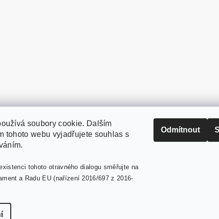
oužívá soubory cookie. Dalším
PaperModel.cz
Odmítnout
S
 tohoto webu vyjadřujete souhlas s
íváním.
existenci tohoto otravného dialogu směřujte na
ament a Radu EU (nařízení 2016/697 z 2016-
tavení cookies
í