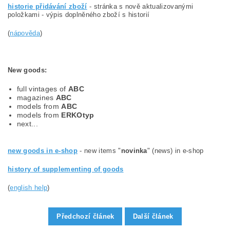
historie přidávání zboží
- stránka s nově aktualizovanými
položkami - výpis doplněného zboží s historií
(
nápověda
)
New goods
:
full vintages of
ABC
magazines
ABC
models from
ABC
models from
ERKOtyp
next...
new goods in e-shop
- new items "
novinka
" (news) in e-shop
history of supplementing of goods
(
english help
)
Předchozí článek
Další článek