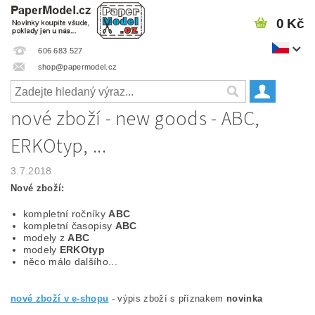
0 Kč
606 683 527
shop@papermodel.cz
nové zboží - new goods - ABC,
ERKOtyp, ...
3.7.2018
Nové zboží:
kompletní ročníky
ABC
kompletní časopisy
ABC
modely z
ABC
modely
ERKOtyp
něco málo dalšího...
nové zboží v e-shopu
- výpis zboží s příznakem
novinka