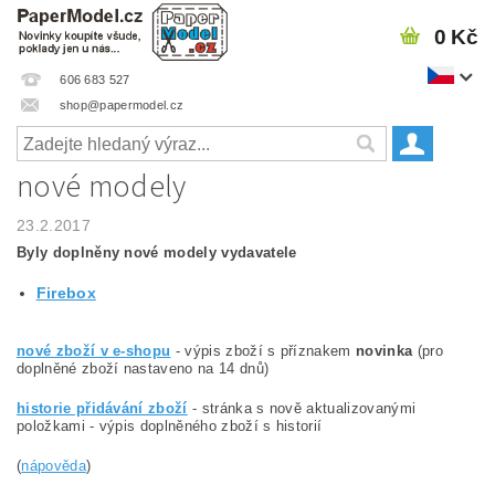
0 Kč
606 683 527
shop@papermodel.cz
nové modely
23.2.2017
Byly doplněny nové modely vydavatele
Firebox
nové zboží v e-shopu
- výpis zboží s příznakem
novinka
(pro
doplněné zboží nastaveno na 14 dnů)
historie přidávání zboží
- stránka s nově aktualizovanými
položkami - výpis doplněného zboží s historií
(
nápověda
)