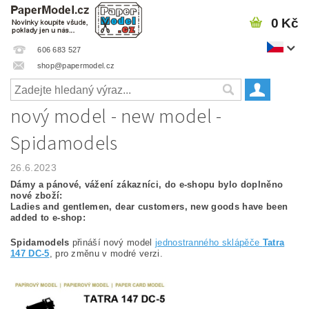
0 Kč
606 683 527
shop@papermodel.cz
nový model - new model -
Spidamodels
26.6.2023
Dámy a pánové, vážení zákazníci, do e-shopu bylo doplněno
nové zboží:
Ladies and gentlemen, dear customers, new goods have been
added to e-shop:
Spidamodels
přináší nový model
jednostranného sklápěče
Tatra
147 DC-5
, pro změnu v modré verzi.