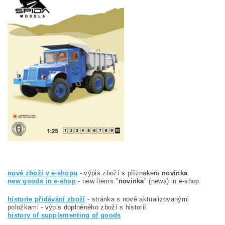
nové zboží v e-shopu
- výpis zboží s příznakem
novinka
new goods in e-shop
- new items "
novinka
" (news) in e-shop
historie přidávání zboží
- stránka s nově aktualizovanými
položkami - výpis doplněného zboží s historií
history of supplementing of goods