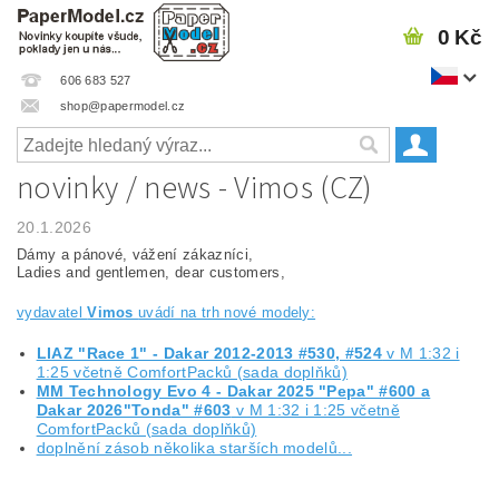
0 Kč
606 683 527
shop@papermodel.cz
novinky / news - Vimos (CZ)
20.1.2026
Dámy a pánové, vážení zákazníci,
Ladies and gentlemen, dear customers,
vydavatel
Vimos
uvádí na trh nové modely:
LIAZ "Race 1" - Dakar 2012-2013 #530, #524
v M 1:32 i
1:25 včetně ComfortPacků (sada doplňků)
MM Technology Evo 4 - Dakar 2025 "Pepa" #600 a
Dakar 2026"Tonda" #603
v M 1:32 i 1:25 včetně
ComfortPacků (sada doplňků)
doplnění zásob několika starších modelů...