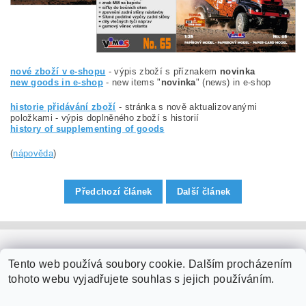
nové zboží v e-shopu
- výpis zboží s příznakem
novinka
new goods in e-shop
- new items "
novinka
" (news) in e-shop
historie přidávání zboží
- stránka s nově aktualizovanými
položkami - výpis doplněného zboží s historií
history of supplementing of goods
(
nápověda
)
Předchozí článek
Další článek
PaperModel.cz
Tento web používá soubory cookie. Dalším procházením
tohoto webu vyjadřujete souhlas s jejich používáním.