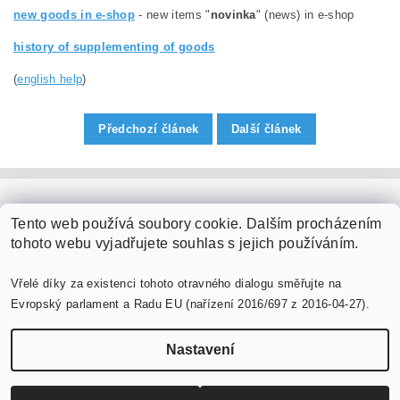
new goods in e-shop
- new items "
novinka
" (news) in e-shop
history of supplementing of goods
(
english help
)
Předchozí článek
Další článek
PaperModel.cz
Tento web používá soubory cookie. Dalším procházením
tohoto webu vyjadřujete souhlas s jejich používáním.
Vřelé díky za existenci tohoto otravného dialogu směřujte na
Evropský parlament a Radu EU (nařízení 2016/697 z 2016-04-27).
Nastavení
Upravit nastavení cookies
2026 ©
PaperModel.cz
, všechna práva vyhrazena
Vytvořil Shoptet