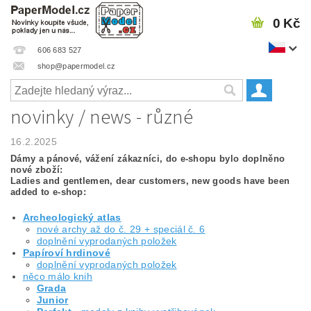
0 Kč
606 683 527
shop@papermodel.cz
novinky / news - různé
16.2.2025
Dámy a pánové, vážení zákazníci, do e-shopu bylo doplněno
nové zboží:
Ladies and gentlemen, dear customers, new goods have been
added to e-shop:
Archeologický atlas
nové archy až do č. 29 + speciál č. 6
doplnění vyprodaných položek
Papíroví hrdinové
doplnění vyprodaných položek
něco málo knih
Grada
Junior