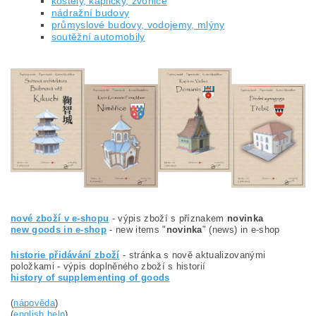
kostely, kapličky, zvonice
nádražní budovy
průmyslové budovy, vodojemy, mlýny
soutěžní automobily
nové zboží v e-shopu
- výpis zboží s příznakem
novinka
new goods in e-shop
- new items "
novinka
" (news) in e-shop
historie přidávání zboží
- stránka s nově aktualizovanými
položkami - výpis doplněného zboží s historií
history of supplementing of goods
(
nápověda
)
(
english help
)