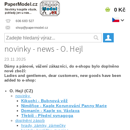
0 Kč
606 683 527
shop@papermodel.cz
novinky - news - O. Hejl
23.11.2025
Dámy a pánové, vážení zákazníci, do e-shopu bylo doplněno
nové zboží:
Ladies and gentlemen, dear customers, new goods have been
added to e-shop:
O. Hejl (CZ)
novinky
Kikuchi - Bubnová věž
Niměřice - Kaple Korunování Panny Marie
Domanín - Kaple sv. Václava
Třebíč - Přední synagoga
doplnění zásob
hrady, zámky, zámečky