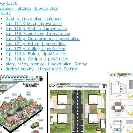
oxy 1:300
soubor - Slatina - Lipová ulice
karty
Slatina, Liová ulice - situace
č.p. 117 Křížovi, Lipová ulice
č.p. 118 p. Stehlík, Lipová ulice
č.p. 119 Pazderkovi, Lipová ulice
č.p. 120 p. Gundermann, Lipová ulice
č.p. 121 p. Erben, Lipová ulice
č.p. 122 p. Kelley, Lipová ulice
č.p. 123 p. Balda, Lipová ulice
č.p. 124 p. Chripta, Lipová ulice
ploty, brány, branky - Lipová ulice, Slatina
drobné stavby - Lipová ulice, Slatina