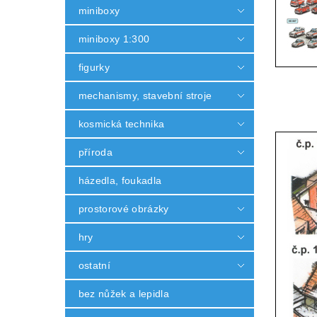
miniboxy
miniboxy 1:300
figurky
mechanismy, stavební stroje
kosmická technika
příroda
házedla, foukadla
prostorové obrázky
hry
ostatní
bez nůžek a lepidla