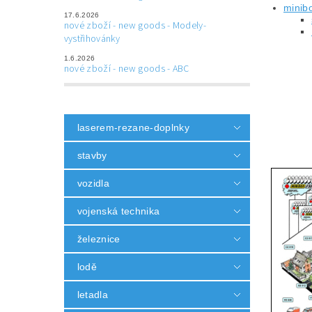
minib
17.6.2026
nové zboží - new goods - Modely-
vystřihovánky
1.6.2026
nové zboží - new goods - ABC
laserem-rezane-doplnky
stavby
vozidla
vojenská technika
železnice
lodě
letadla