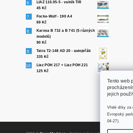
LIAZ 110.05-5 - valník TIR
45 Kč
Focke-Wulf - 190 A4
69 Kč
Karosa B 732 a B 741 (5 různých
modelů)
90 Kč
Tatra T2-148 AD 20 - autojeřáb
335 Kč
Liaz POH 217 + Liaz POH 221
125 Kč
Tento web p
procházením
jejich použ
Vřelé díky za 
Evropský parl
04-27).