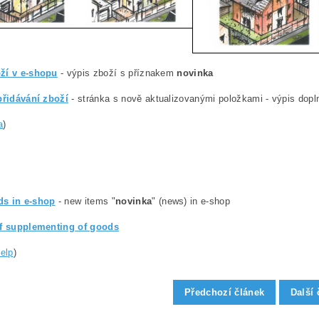
ží v e-shopu
- výpis zboží s příznakem
novinka
přidávání zboží
- stránka s nově aktualizovanými položkami - výpis dopln
a
)
s in e-shop
- new items "
novinka
" (news) in e-shop
of supplementing of goods
help
)
Předchozí článek
Další 