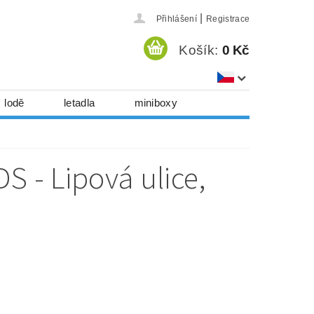
|
Přihlášení
Registrace
Košík:
0 Kč
lodě
letadla
miniboxy
házedla, foukadla
hy, časopisy...
S - Lipová ulice,
 download
série
Kontakty