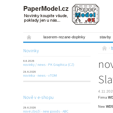
laserem-rezane-doplnky
stavby
miniboxy 1:300
figurky
mechanis
Novinky
prostorové obrázky
hry
ostatní
nov
6.8.2026
laserem řezané doplňky
3D tištěné dop
novinky / news - PK Graphica (CZ)
24.6.2026
Napište nám
Obchodní podmínky
Sla
novinka - news - vTOM
4.11.202
Nově v e-shopu
Firma
W
New
WD
29.6.2026
nové zboží - new goods - ABC