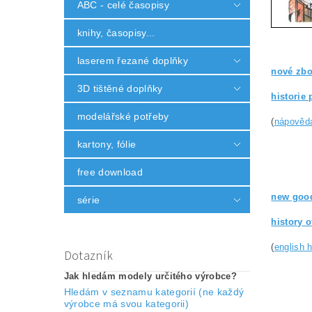
ABC - celé časopisy
knihy, časopisy...
laserem řezané doplňky
nové zbo
3D tištěné doplňky
historie 
modelářské potřeby
(
nápověd
kartony, fólie
free download
new good
série
history 
(
english 
Dotazník
Jak hledám modely určitého výrobce?
Hledám v seznamu kategorií (ne každý
výrobce má svou kategorii)