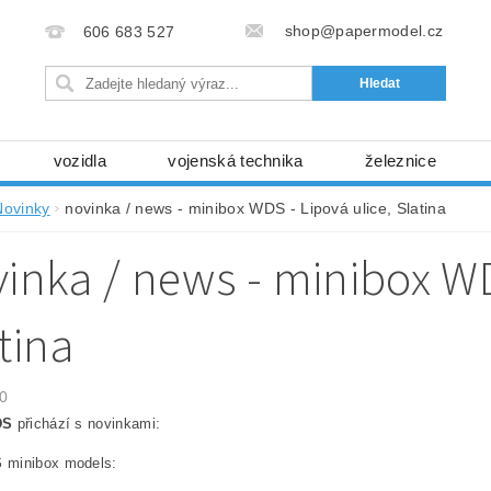
shop@papermodel.cz
606 683 527
vozidla
vojenská technika
železnice
my, stavební stroje
kosmická technika
příroda
Novinky
novinka / news - minibox WDS - Lipová ulice, Slatina
bez nůžek a lepidla
ABC - celé časopisy
kni
inka / news - minibox WD
lňky
modelářské potřeby
kartony, fólie
free
Ochrana osobních údajů (GDPR)
tina
0
DS
přichází s novinkami:
S
minibox models: