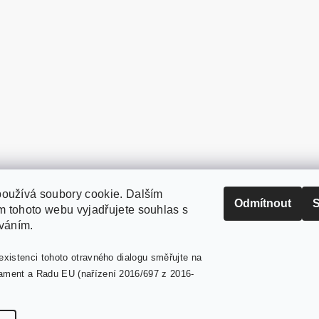
oužívá soubory cookie. Dalším
PaperModel.cz
Odmítnout
S
 tohoto webu vyjadřujete souhlas s
íváním.
existenci tohoto otravného dialogu směřujte na
ament a Radu EU (nařízení 2016/697 z 2016-