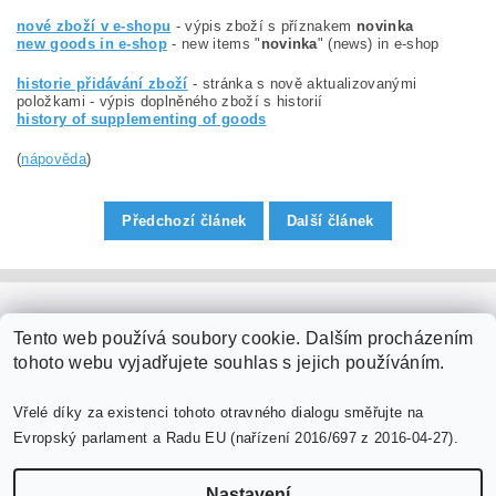
nové zboží v e-shopu
- výpis zboží s příznakem
novinka
new goods in e-shop
- new items "
novinka
" (news) in e-shop
historie přidávání zboží
- stránka s nově aktualizovanými
položkami - výpis doplněného zboží s historií
history of supplementing of goods
(
nápověda
)
Předchozí článek
Další článek
PaperModel.cz
Tento web používá soubory cookie. Dalším procházením
tohoto webu vyjadřujete souhlas s jejich používáním.
Vřelé díky za existenci tohoto otravného dialogu směřujte na
Evropský parlament a Radu EU (nařízení 2016/697 z 2016-04-27).
Nastavení