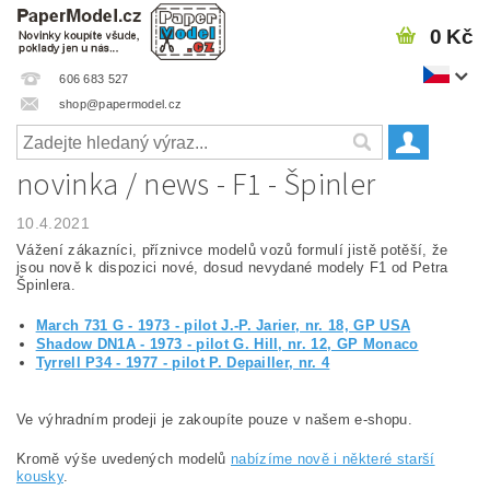
0 Kč
606 683 527
shop@papermodel.cz
novinka / news - F1 - Špinler
10.4.2021
Vážení zákazníci, příznivce modelů vozů formulí jistě potěší, že
jsou nově k dispozici nové, dosud nevydané modely F1 od Petra
Špinlera.
March 731 G - 1973 - pilot J.-P. Jarier, nr. 18, GP USA
Shadow DN1A - 1973 - pilot G. Hill, nr. 12, GP Monaco
Tyrrell P34 - 1977 - pilot P. Depailler, nr. 4
Ve výhradním prodeji je zakoupíte pouze v našem e-shopu.
Kromě výše uvedených modelů
nabízíme nově i některé starší
kousky
.