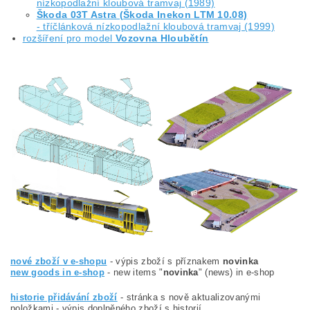
nízkopodlažní kloubová tramvaj (1989)
Škoda 03T Astra (Škoda Inekon LTM 10.08)
- tříčlánková nízkopodlažní kloubová tramvaj (1999)
rozšíření pro model
Vozovna Hloubětín
nové zboží v e-shopu
- výpis zboží s příznakem
novinka
new goods in e-shop
- new items "
novinka
" (news) in e-shop
historie přidávání zboží
- stránka s nově aktualizovanými
položkami - výpis doplněného zboží s historií