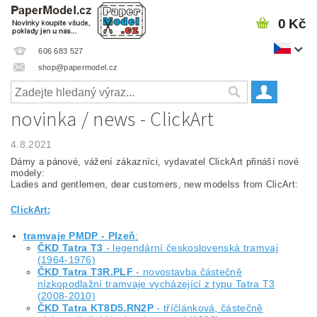
0 Kč
606 683 527
shop@papermodel.cz
novinka / news - ClickArt
4.8.2021
Dámy a pánové, vážení zákazníci, vydavatel ClickArt přináší nové
modely:
Ladies and gentlemen, dear customers, new modelss from ClicArt:
ClickArt:
tramvaje PMDP - Plzeň
:
ČKD Tatra T3
- legendární československá tramvaj
(1964-1976)
ČKD Tatra T3R.PLF
- novostavba částečně
nízkopodlažní tramvaje vycházející z typu Tatra T3
(2008-2010)
ČKD Tatra KT8D5.RN2P
- tříčlánková, částečně