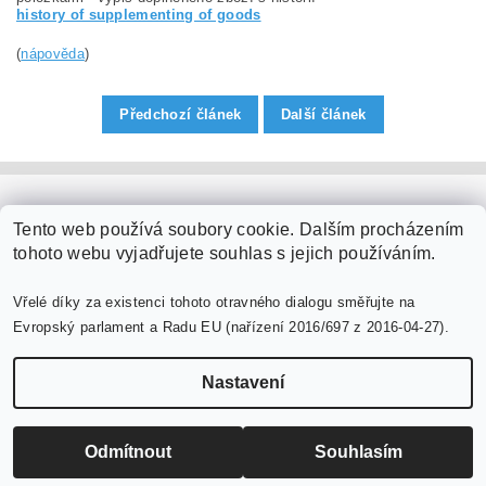
history of supplementing of goods
(
nápověda
)
Předchozí článek
Další článek
PaperModel.cz
Tento web používá soubory cookie. Dalším procházením
tohoto webu vyjadřujete souhlas s jejich používáním.
Vřelé díky za existenci tohoto otravného dialogu směřujte na
Evropský parlament a Radu EU (nařízení 2016/697 z 2016-04-27).
Nastavení
Upravit nastavení cookies
2026 ©
PaperModel.cz
, všechna práva vyhrazena
Vytvořil Shoptet
Odmítnout
Souhlasím
-->