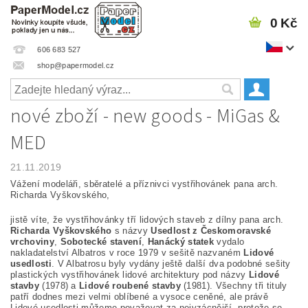
0 Kč
606 683 527
shop@papermodel.cz
nové zboží - new goods - MiGas &
MED
21.11.2019
Vážení modeláři, sběratelé a příznivci vystřihovánek pana arch.
Richarda Vyškovského,
jistě víte, že vystřihovánky tří lidových staveb z dílny pana arch.
Richarda Vyškovského
s názvy
Usedlost z Českomoravské
vrchoviny
,
Sobotecké stavení
,
Hanácký statek
vydalo
nakladatelství Albatros v roce 1979 v sešitě nazvaném
Lidové
usedlosti
. V Albatrosu byly vydány ještě další dva podobné sešity
plastických vystřihovánek lidové architektury pod názvy
Lidové
stavby
(1978) a
Lidové roubené stavby
(1981). Všechny tři tituly
patří dodnes mezi velmi oblíbené a vysoce ceněné, ale právě
Lidové usedlosti můžeme považovat za nejvzácnější, protože se