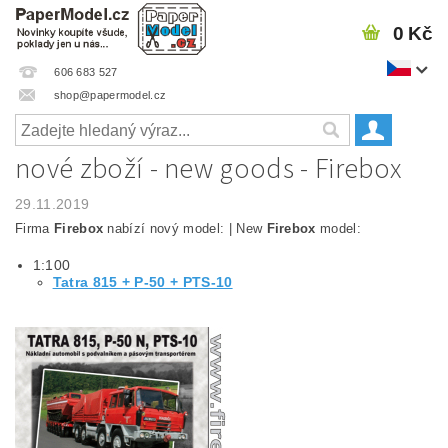
0 Kč
606 683 527
shop@papermodel.cz
nové zboží - new goods - Firebox
29.11.2019
Firma
Firebox
nabízí nový model: | New
Firebox
model:
1:100
Tatra 815 + P-50 + PTS-10