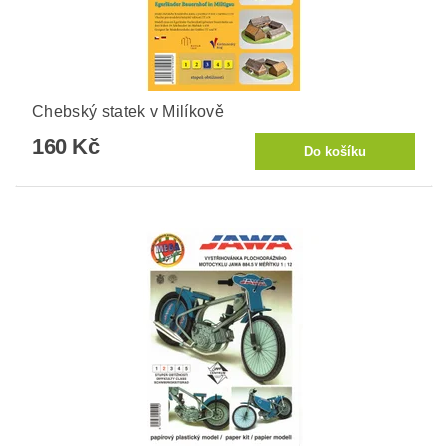
Chebský statek v Milíkově
160 Kč