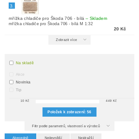
3.
mřížka chladiče pro Škoda 706 - bílá
–
Skladem
mřížka chladiče pro Škoda 706 - bílá M 1:32
20 Kč
Zobrazit více
Na skladě
Akce
Novinka
Tip
10
Kč
449
Kč
Položek k zobrazení:
56
Filtr podle parametrů, vlastností a výrobců
Abecedně
Nejlevnější
Nejdražší