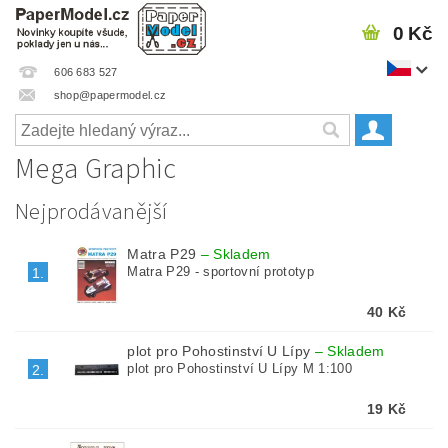
0 Kč
606 683 527
shop@papermodel.cz
Mega Graphic
Nejprodávanější
Matra P29
–
Skladem
Matra P29 - sportovní prototyp
1.
40 Kč
plot pro Pohostinství U Lípy
–
Skladem
plot pro Pohostinství U Lípy M 1:100
2.
19 Kč