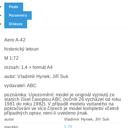
Popis
Parametry
Diskuze
Aero A-42
historický letoun
M 1:72
rozsah: 1,4 × formát A4
autor: Vladimír Hynek, Jiří Suk
vydavatel: ABC
poznámka: Upozornění: model je originál vyjmutý ze
starých čísel časopisu ABC (ročník 26 vycházel od roku
1981 do roku 1982). V případě modelu vydaného na
pokračování ve více číslech je model kompletní včetně
případných oprav, není-li uvedeno jinak.
autor
Vladimír Hynek, Jiří Suk
meritko
1:72