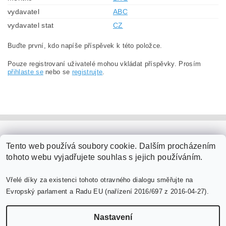
vydavatel
ABC
vydavatel stat
CZ
Buďte první, kdo napíše příspěvek k této položce.
Pouze registrovaní uživatelé mohou vkládat příspěvky. Prosím
přihlaste se
nebo se
registrujte
.
PaperModel.cz
Tento web používá soubory cookie. Dalším procházením
tohoto webu vyjadřujete souhlas s jejich používáním.
Vřelé díky za existenci tohoto otravného dialogu směřujte na
Evropský parlament a Radu EU (nařízení 2016/697 z 2016-04-27).
Nastavení
Upravit nastavení cookies
2026 ©
PaperModel.cz
, všechna práva vyhrazena