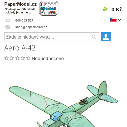
0 Kč
606 683 527
shop@papermodel.cz
Aero A-42
Neohodnoceno