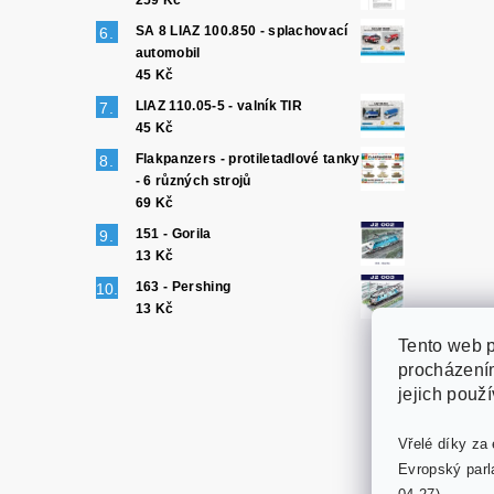
259 Kč
SA 8 LIAZ 100.850 - splachovací
automobil
45 Kč
LIAZ 110.05-5 - valník TIR
45 Kč
Flakpanzers - protiletadlové tanky
- 6 různých strojů
69 Kč
151 - Gorila
13 Kč
163 - Pershing
13 Kč
Tento web p
procházením
jejich použ
Vřelé díky za 
Evropský parl