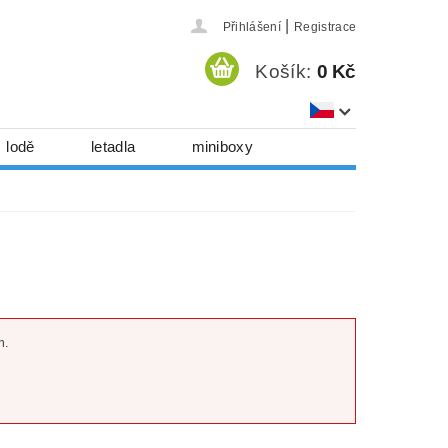
|
Přihlášení
Registrace
Košík:
0 Kč
lodě
letadla
miniboxy
házedla, foukadla
hy, časopisy...
 download
série
Kontakty
m.