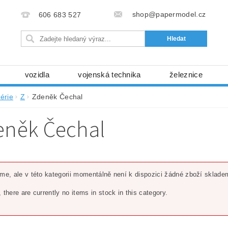
shop@papermodel.cz
606 683 527
vozidla
vojenská technika
železnice
my, stavební stroje
kosmická technika
příroda
érie
Z
Zdeněk Čechal
bez nůžek a lepidla
ABC - celé časopisy
kni
eněk Čechal
lňky
modelářské potřeby
kartony, fólie
free
Ochrana osobních údajů (GDPR)
eme, ale v této kategorii momentálně není k dispozici žádné zboží sklade
, there are currently no items in stock in this category.