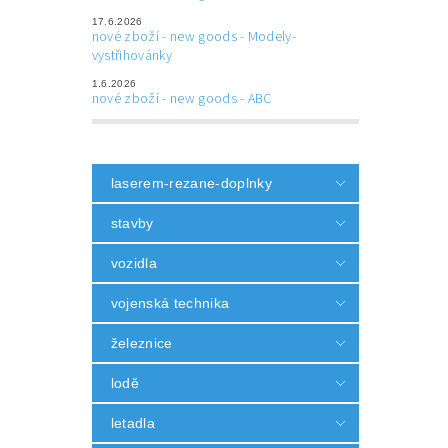
17.6.2026
nové zboží - new goods - Modely-
vystřihovánky
1.6.2026
nové zboží - new goods - ABC
laserem-rezane-doplnky
stavby
vozidla
vojenská technika
železnice
lodě
letadla