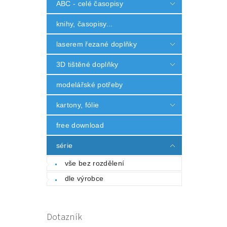
ABC - celé časopisy
knihy, časopisy...
laserem řezané doplňky
3D tištěné doplňky
modelářské potřeby
kartony, fólie
free download
série
vše bez rozdělení
dle výrobce
Dotazník