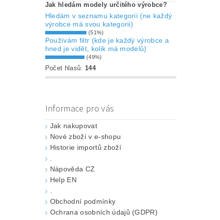
Jak hledám modely určitého výrobce?
Hledám v seznamu kategorií (ne každý
výrobce má svou kategorii)
(51%)
Používám filtr (kde je každý výrobce a
hned je vidět, kolik má modelů)
(49%)
Počet hlasů:
144
Informace pro vás
Jak nakupovat
Nové zboží v e-shopu
Historie importů zboží
.
Nápověda CZ
Help EN
.
Obchodní podmínky
Ochrana osobních údajů (GDPR)