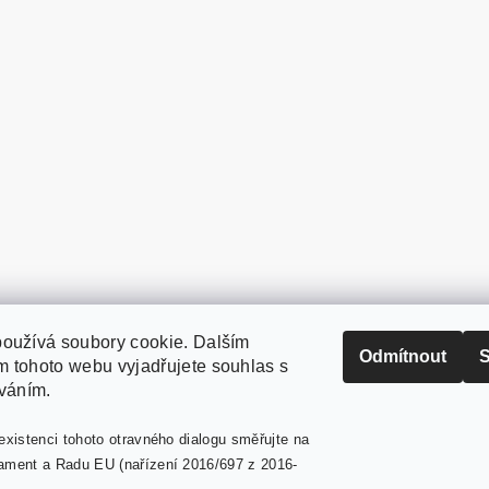
oužívá soubory cookie. Dalším
PaperModel.cz
Odmítnout
S
 tohoto webu vyjadřujete souhlas s
íváním.
existenci tohoto otravného dialogu směřujte na
ament a Radu EU (nařízení 2016/697 z 2016-