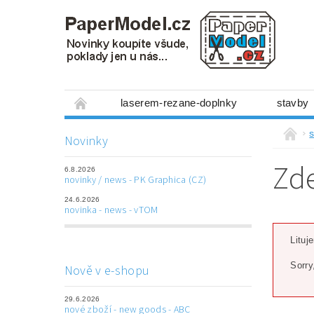
laserem-rezane-doplnky
stavby
miniboxy 1:300
figurky
mechanis
s
Novinky
prostorové obrázky
hry
ostatní
Zd
6.8.2026
laserem řezané doplňky
3D tištěné dop
novinky / news - PK Graphica (CZ)
24.6.2026
Napište nám
Obchodní podmínky
novinka - news - vTOM
Lituj
Sorry
Nově v e-shopu
29.6.2026
nové zboží - new goods - ABC