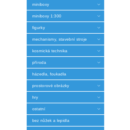
miniboxy
miniboxy 1:300
figurky
mechanismy, stavební stroje
kosmická technika
příroda
házedla, foukadla
prostorové obrázky
hry
ostatní
bez nůžek a lepidla