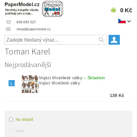
0 Kč
606 683 527
shop@papermodel.cz
Toman Karel
Nejprodávanější
Vojáci třicetileté války
–
Skladem
Vojáci třicetileté války
1.
139 Kč
Na skladě
Akce