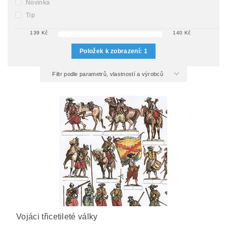
Novinka
Tip
139
Kč
140
Kč
Položek k zobrazení:
1
Filtr podle parametrů, vlastností a výrobců
Vojáci třicetileté války