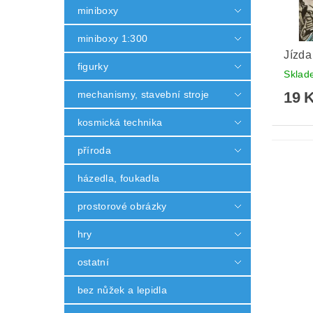
miniboxy
miniboxy 1:300
Jízda
figurky
Skla
19 
mechanismy, stavební stroje
kosmická technika
příroda
házedla, foukadla
prostorové obrázky
hry
ostatní
bez nůžek a lepidla