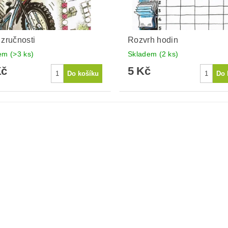
 zručnosti
Rozvrh hodin
dem
(>3 ks)
Skladem
(2 ks)
Kč
5 Kč