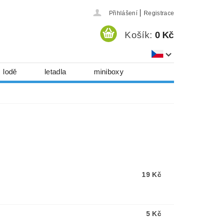
|
Přihlášení
Registrace
Košík:
0 Kč
lodě
letadla
miniboxy
házedla, foukadla
hy, časopisy...
 download
série
Kontakty
19 Kč
5 Kč