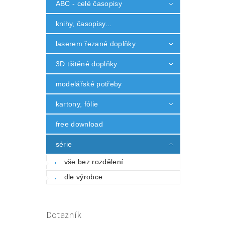
ABC - celé časopisy
knihy, časopisy...
laserem řezané doplňky
3D tištěné doplňky
modelářské potřeby
kartony, fólie
free download
série
vše bez rozdělení
dle výrobce
Dotazník