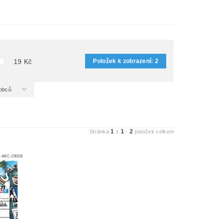
Položek k zobrazení:
2
19
Kč
ýrobců
1
1
2
Stránka
z
-
položek celkem
:
ABC-2902B