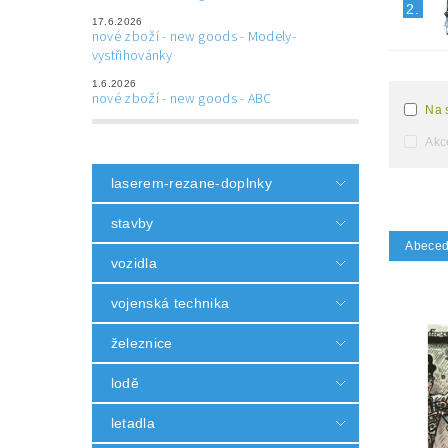
2.
17.6.2026
nové zboží - new goods - Modely-
vystřihovánky
1.6.2026
nové zboží - new goods - ABC
Na 
Akc
laserem-rezane-doplnky
stavby
Abece
vozidla
vojenská technika
železnice
lodě
letadla