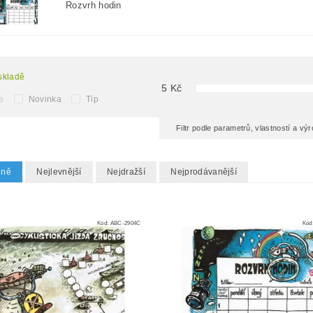
Rozvrh hodin
skladě
5
Kč
e
Novinka
Tip
Filtr podle parametrů, vlastností a v
dně
Nejlevnější
Nejdražší
Nejprodávanější
Kód:
ABC-2904C
Kód