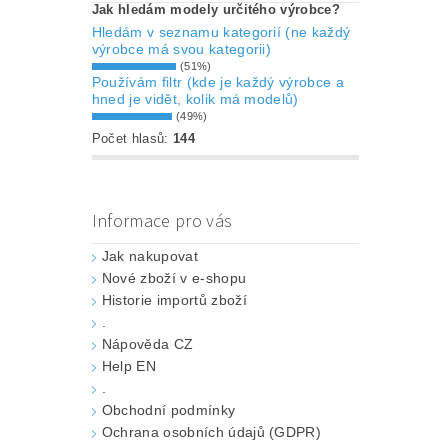
Jak hledám modely určitého výrobce?
Hledám v seznamu kategorií (ne každý
výrobce má svou kategorii)
(51%)
Používám filtr (kde je každý výrobce a
hned je vidět, kolik má modelů)
(49%)
Počet hlasů:
144
Informace pro vás
Jak nakupovat
Nové zboží v e-shopu
Historie importů zboží
.
Nápověda CZ
Help EN
.
Obchodní podmínky
Ochrana osobních údajů (GDPR)