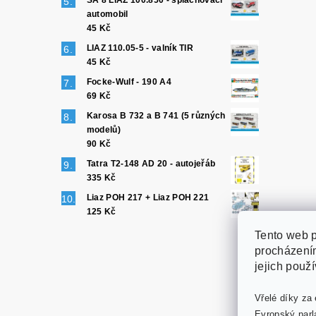
SA 8 LIAZ 100.850 - splachovací
automobil
45 Kč
LIAZ 110.05-5 - valník TIR
45 Kč
Focke-Wulf - 190 A4
69 Kč
Karosa B 732 a B 741 (5 různých
modelů)
90 Kč
Tatra T2-148 AD 20 - autojeřáb
335 Kč
Liaz POH 217 + Liaz POH 221
125 Kč
Tento web p
procházením
jejich použ
Vřelé díky za 
Evropský parl