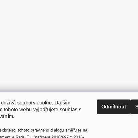
oužívá soubory cookie. Dalším
PaperModel.cz
Odmítnout
S
 tohoto webu vyjadřujete souhlas s
íváním.
existenci tohoto otravného dialogu směřujte na
ament a Radu EU (nařízení 2016/697 z 2016-