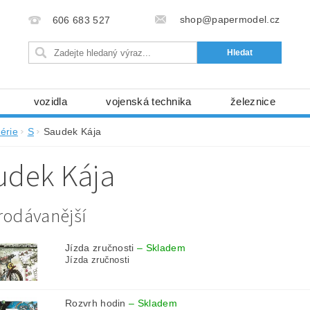
shop@papermodel.cz
606 683 527
vozidla
vojenská technika
železnice
my, stavební stroje
kosmická technika
příroda
érie
S
Saudek Kája
bez nůžek a lepidla
ABC - celé časopisy
kni
udek Kája
lňky
modelářské potřeby
kartony, fólie
free
Ochrana osobních údajů (GDPR)
rodávanější
Jízda zručnosti
–
Skladem
Jízda zručnosti
Rozvrh hodin
–
Skladem