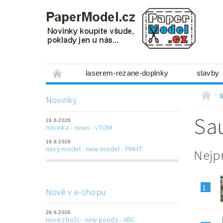
laserem-rezane-doplnky
stavby
miniboxy 1:300
figurky
mechanis
s
Novinky
prostorové obrázky
hry
ostatní
Sa
24.6.2026
laserem řezané doplňky
3D tištěné dop
novinka - news - vTOM
19.6.2026
Napište nám
Obchodní podmínky
nový model - new model - PMHT
Nejp
1.
Nově v e-shopu
29.6.2026
nové zboží - new goods - ABC