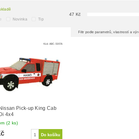
skladě
47
Kč
e
Novinka
Tip
Filtr podle parametrů, vlastností a v
Kód:
ABC-5307A
issan Pick-up King Cab
Di 4x4
dem
(2 ks)
Kč