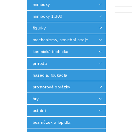
miniboxy
miniboxy 1:300
figurky
mechanismy, stavební stroje
kosmická technika
příroda
házedla, foukadla
prostorové obrázky
hry
ostatní
bez nůžek a lepidla