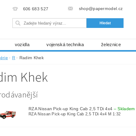
shop@papermodel.cz
606 683 527
vozidla
vojenská technika
železnice
my, stavební stroje
kosmická technika
příroda
érie
R
Radim Khek
bez nůžek a lepidla
ABC - celé časopisy
kni
dim Khek
lňky
modelářské potřeby
kartony, fólie
free
Ochrana osobních údajů (GDPR)
rodávanější
RZA Nissan Pick-up King Cab 2,5 TDi 4x4
–
Skladem
RZA Nissan Pick-up King Cab 2,5 TDi 4x4 M 1:32