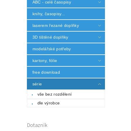
ABC - celé časopisy
knihy, časopisy...
laserem řezané doplňky
3D tištěné doplňky
modelářské potřeby
kartony, fólie
free download
série
vše bez rozdělení
dle výrobce
Dotazník