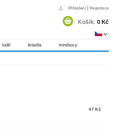
|
Přihlášení
Registrace
Košík:
0 Kč
lodě
letadla
miniboxy
házedla, foukadla
hy, časopisy...
 download
série
Kontakty
47 Kč