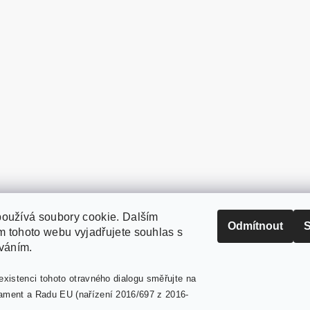
oužívá soubory cookie. Dalším
PaperModel.cz
Odmítnout
S
 tohoto webu vyjadřujete souhlas s
íváním.
existenci tohoto otravného dialogu směřujte na
ament a Radu EU (nařízení 2016/697 z 2016-