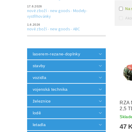
17.6.2026
Na 
nové zboží - new goods - Modely-
vystřihovánky
Akc
1.6.2026
nové zboží - new goods - ABC
laserem-rezane-doplnky
stavby
vozidla
vojenská technika
železnice
RZA N
2,5 T
lodě
Skla
letadla
47 