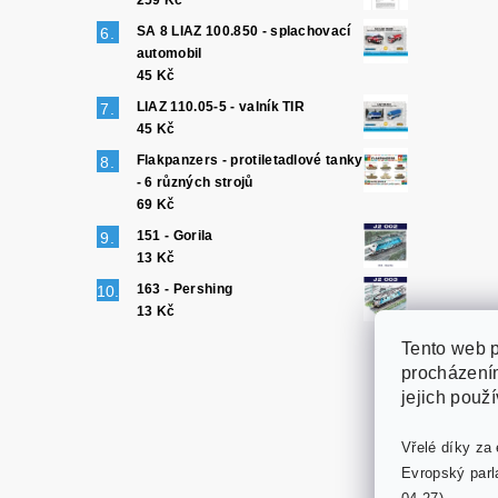
259 Kč
SA 8 LIAZ 100.850 - splachovací
automobil
45 Kč
LIAZ 110.05-5 - valník TIR
45 Kč
Flakpanzers - protiletadlové tanky
- 6 různých strojů
69 Kč
151 - Gorila
13 Kč
163 - Pershing
13 Kč
Tento web p
procházením
jejich použ
Vřelé díky za 
Evropský parl