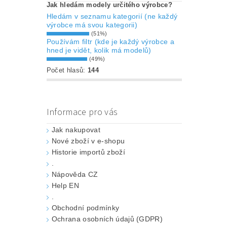
Jak hledám modely určitého výrobce?
Hledám v seznamu kategorií (ne každý
výrobce má svou kategorii)
(51%)
Používám filtr (kde je každý výrobce a
hned je vidět, kolik má modelů)
(49%)
Počet hlasů:
144
Informace pro vás
Jak nakupovat
Nové zboží v e-shopu
Historie importů zboží
.
Nápověda CZ
Help EN
.
Obchodní podmínky
Ochrana osobních údajů (GDPR)