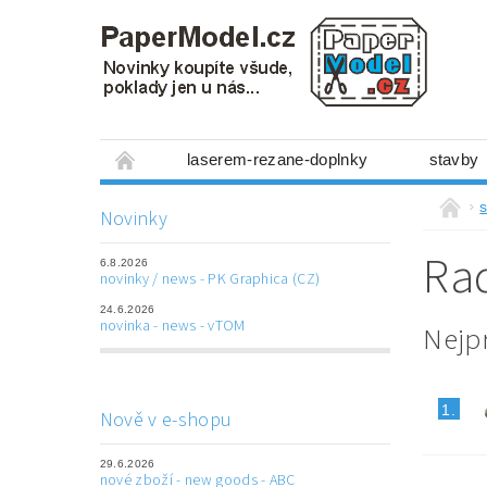
laserem-rezane-doplnky
stavby
miniboxy 1:300
figurky
mechanis
s
Novinky
prostorové obrázky
hry
ostatní
Ra
6.8.2026
laserem řezané doplňky
3D tištěné dop
novinky / news - PK Graphica (CZ)
24.6.2026
Napište nám
Obchodní podmínky
novinka - news - vTOM
Nejp
1.
Nově v e-shopu
29.6.2026
nové zboží - new goods - ABC