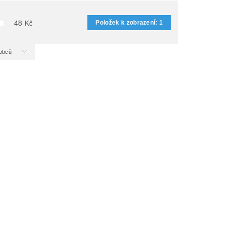
Položek k zobrazení:
1
48
Kč
ýrobců